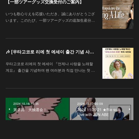
【一部ツアーグッズ交換受付のご案内】
いつも歌心りえを応援いただき、誠にありがとうござ
います。このたび、一部ツアーグッズの追加生産分…
🎶 [우타고코로 리에 첫 에세이 출간 기념 사인회 안내 / 歌心りえ 初エッセイ出版記念サイン会のお知らせ]
우타고코로 리에의 첫 에세이 『언제나 사랑을 노래할
게요』 출간을 기념하여 팬 여러분과 직접 만나는 첫 …
2024.10.16 13:35
2024.10.03 00:09
第２回 大抽選会！
2024 11/20.21 ★Rie solo
Live with JUN ABE