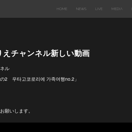
HOME
NEWS
LIVE
MEDIA
歌心りえチャンネル新しい動画
ンネル
2 우타고코로리에 가족여행no.2」
お願いします。