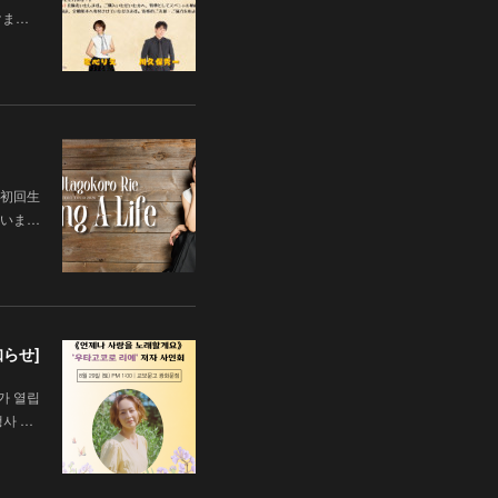
だけま…
初回生
いま…
知らせ]
가 열립
행사 …