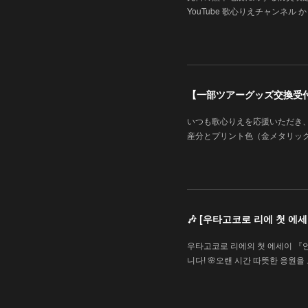
YouTube 歌心りえチャンネル から
【一部ツアーグッズ交換受
いつも歌心りえを応援いただき
産分とプリント色（金メタリッ
🎶 [우타고코로 리에 첫 
우타고코로 리에의 첫 에세이 『
니다! 🌸오랜 시간 따뜻한 응원