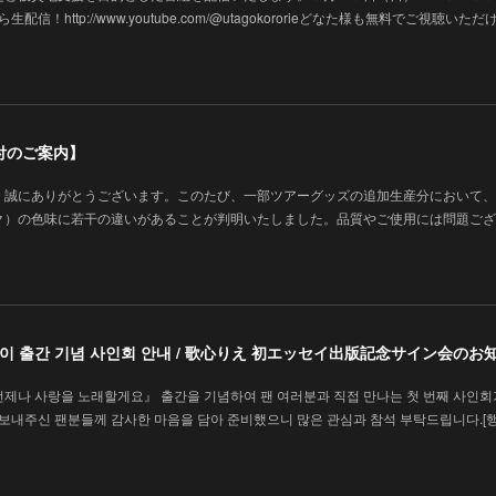
生配信！http://www.youtube.com/@utagokororieどなた様も無料でご視聴いた
付のご案内】
、誠にありがとうございます。このたび、一部ツアーグッズの追加生産分において、
ク）の色味に若干の違いがあることが判明いたしました。品質やご使用には問題ござ
에세이 출간 기념 사인회 안내 / 歌心りえ 初エッセイ出版記念サイン会のお
언제나 사랑을 노래할게요』 출간을 기념하여 팬 여러분과 직접 만나는 첫 번째 사인회
을 보내주신 팬분들께 감사한 마음을 담아 준비했으니 많은 관심과 참석 부탁드립니다.[