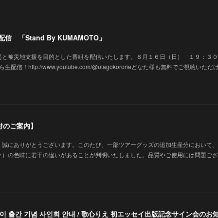
 「Stand By KUMAMOTO」
起と被災地支援を目的とした番組を配信いたします。８月１６日（日） １９：３０
生配信！http://www.youtube.com/@utagokororieどなた様も無料でご視聴いた
付のご案内】
、誠にありがとうございます。このたび、一部ツアーグッズの追加生産分において、
ク）の色味に若干の違いがあることが判明いたしました。品質やご使用には問題ござ
에세이 출간 기념 사인회 안내 / 歌心りえ 初エッセイ出版記念サイン会のお