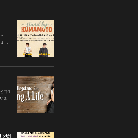
 〜
だけま…
初回生
いま…
知らせ]