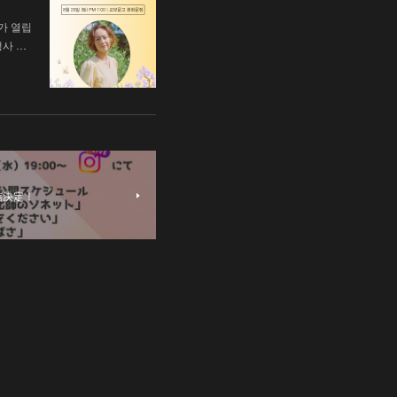
가 열립
행사 …
配信決定！