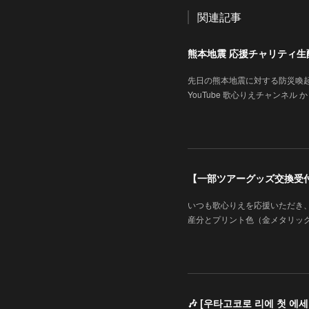
関連記事
熊本地震 応援チャリティ生配信
先日の熊本地震に対する防災喚
YouTube 歌心りえチャンネル から
【一部ツアーグッズ交換受
いつも歌心りえを応援いただき
産分とプリント色（金メタリッ
🎶 [우타고코로 리에 첫 