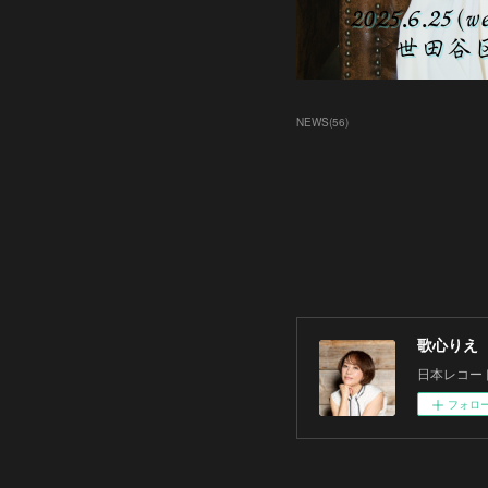
NEWS
(
56
)
歌心りえ
日本レコー
フォロ