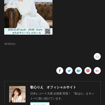
NEWS
(
56
)
歌心りえ オフィシャルサイト
日本レコード大賞 企画賞 受賞！ 「歌は心」をモッ
トーに歌い続けています。
フォロー