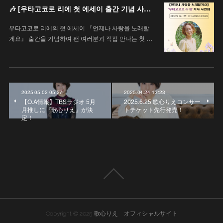
🎶 [우타고코로 리에 첫 에세이 출간 기념 사인회 안내 / 歌心りえ 初エッセイ出版記念サイン会のお知らせ]
우타고코로 리에의 첫 에세이 『언제나 사랑을 노래할
게요』 출간을 기념하여 팬 여러분과 직접 만나는 첫 …
2025.05.02 05:27
2025.04.24 13:23
【O.A情報】TBSラジオ 5月
2025.6.25 歌心りえコンサー
月推しに『歌心りえ』が決
トチケット先行発売！
定！
Copyright © 2025 歌心りえ オフィシャルサイト