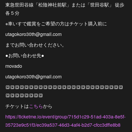
東急世田谷線「松陰神社前駅」または「世田谷駅」 徒歩
各５分
※車いすで鑑賞をご希望の方はチケット購入前に
utagokoro30th@gmail.com
までお問い合わせください。
●お問い合わせ先●
movado
utagokoro30th@gmail.com
🔳🔳🔳🔳🔳🔳🔳🔳🔳🔳🔳🔳🔳🔳🔳🔳🔳🔳🔳🔳🔳🔳🔳🔳🔳
🔳🔳🔳🔳🔳🔳🔳🔳
チケットは
こちら
から
https://ticketme.io/event/group/715d1c29-51ad-403a-8e5f-
35723e9c51f3/ec39a537-46d3-4af4-b2d7-cfcc3dffe8b8