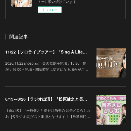
トーに歌い続けています。
フォロー
関連記事
11/22【ソロライブツアー】「Sing A Life」石川 金沢歌劇座
2026/11/22&nbsp;石川 金沢歌劇座開場：15:30 開
演：16:00＊開場・開演時間は変更になる場合がご…
8/15～8/26【ラジオ出演】『松原健之と長谷川萌美の 音茶メロらじお♪』
【番組名】『松原健之と長谷川萌美の 音茶メロらじお
♪』[各ラジオ局]ゲスト出演となります！【放送日時…