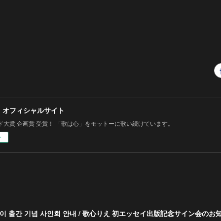
 オフィシャルサイト
ド大賞 企画賞 受賞！ 「歌は心」をモットーに歌い続けています。
ー
에세이 출간 기념 사인회 안내 / 歌心りえ 初エッセイ出版記念サイン会のお