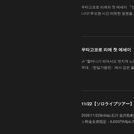
우타고코로 리에의 첫 에세이 『
니다! 🌸오랜 시간 따뜻한 응원
우타고코로 리에 첫 에세이
🎶 “할머니가 되어서도 멋지게 노래
무대.〈한일가왕전〉에서 깊은 울
11/22【ソロライブツアー】「
2026/11/22&nbsp;石川
ト料金全席指定：6,600円https://hk-e