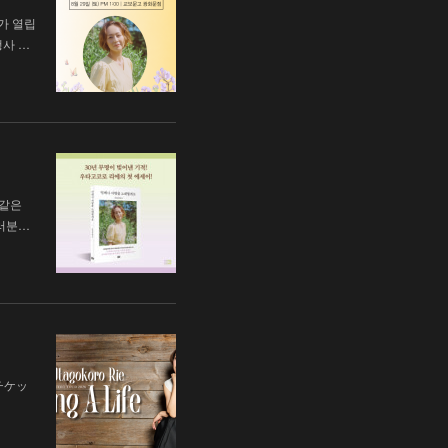
가 열립
행사 …
 같은
러분…
チケッ