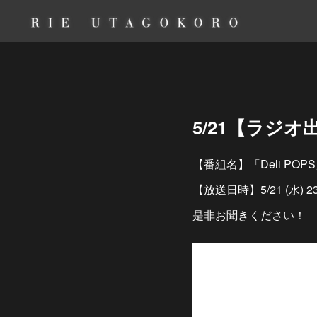
5/21【ラジオ
【番組名】「Deli POP
【放送日時】5/21 (水) 23
是非お聞きください！