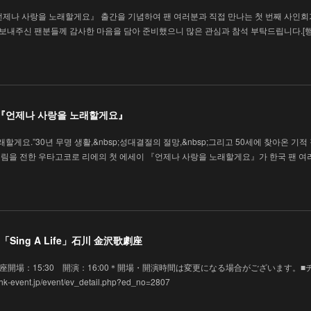
언제나 사랑을 노래할게요』 출간을 기념하여 팬 여러분과 직접 만나는 첫 번째 사인회
을 보내주신 팬분들께 감사한 마음을 담아 준비했으니 많은 관심과 참석 부탁드립니다.[
 『언제나 사랑을 노래할게요』
할게요.”30년 무명 생활,&nbsp;성대결절의 절망,&nbsp;그리고 50세에 찾아온 기적
림을 전한 우타고코로 리에의 첫 에세이 『언제나 사랑을 노래할게요』가 한국 팬 여
Sing A Life」石川 金沢歌劇座
 金沢歌劇座開場：15:30 開演：16:00＊開場・開演時間は変更になる場合がございます。■
vent.jp/event/ev_detail.php?ed_no=2807