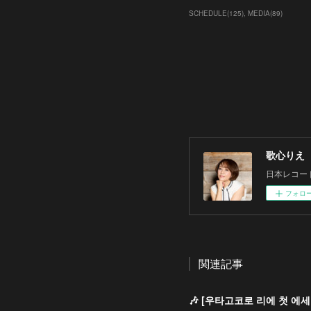
SCHEDULE
(
125
)
MEDIA
(
89
)
歌心りえ
日本レコー
フォロ
関連記事
🎶 [우타고코로 리에 첫 