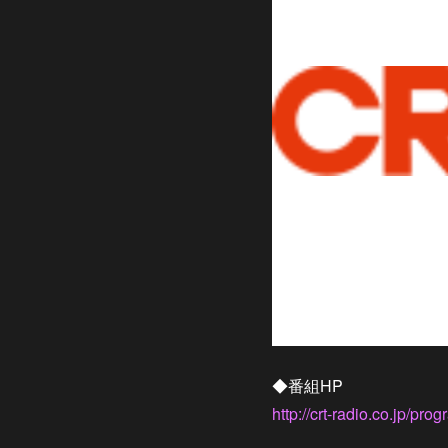
◆番組HP
http://crt-radio.co.jp/pr