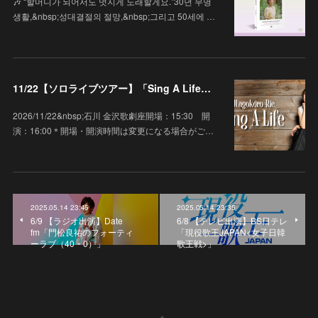
🎶 “할머니가 되어서도 멋지게 노래할게요.”30년 무명
생활,&nbsp;성대결절의 절망,&nbsp;그리고 50세에 …
11/22【ソロライブツアー】「Sing A Life」石川 金沢歌劇座
2026/11/22&nbsp;石川 金沢歌劇座開場：15:30 開
演：16:00＊開場・開演時間は変更になる場合がご…
2025.05.14 23:45
2025.05.14 23:35
6/9 【ラジオ出演】Date
6/8 【テレビ出演】BS日テレ
fm「門松良祐のフォーティ
「現役歌王JAPAN<女子日韓
ーラブ（40・0）」
歌王戦>」