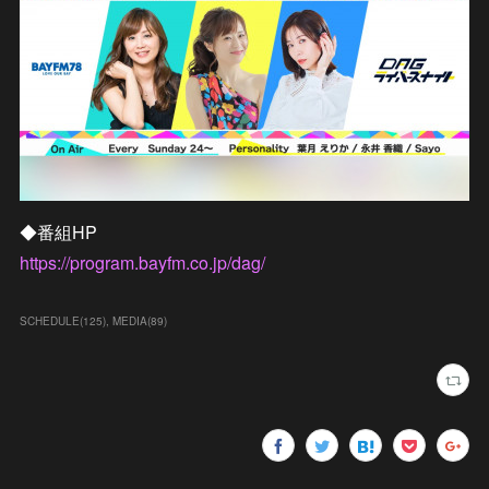
◆番組HP
https://program.bayfm.co.jp/dag/
SCHEDULE
(
125
)
MEDIA
(
89
)