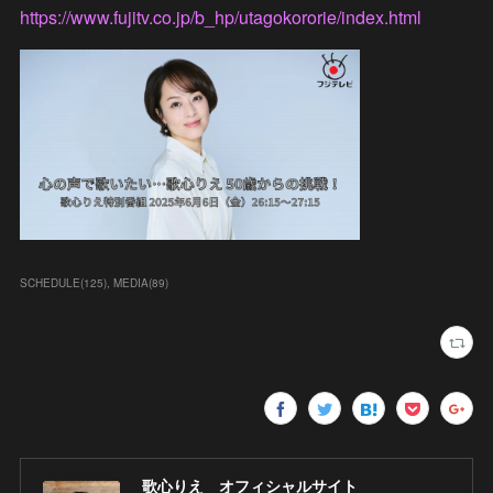
https://www.fujitv.co.jp/b_hp/utagokororie/index.html
SCHEDULE
(
125
)
MEDIA
(
89
)
歌心りえ オフィシャルサイト