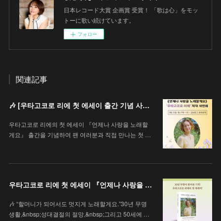
日本レコード大賞 企画賞 受賞！ 「歌は心」をモッ
トーに歌い続けています。
フォロー
関連記事
🎶 [우타고코로 리에 첫 에세이 출간 기념 사인회 안내 / 歌心りえ 初エッセイ出版記念サイン会のお知らせ]
우타고코로 리에의 첫 에세이 『언제나 사랑을 노래할
게요』 출간을 기념하여 팬 여러분과 직접 만나는 첫 …
우타고코로 리에 첫 에세이 『언제나 사랑을 노래할게요』
🎶 “할머니가 되어서도 멋지게 노래할게요.”30년 무명
생활,&nbsp;성대결절의 절망,&nbsp;그리고 50세에 …