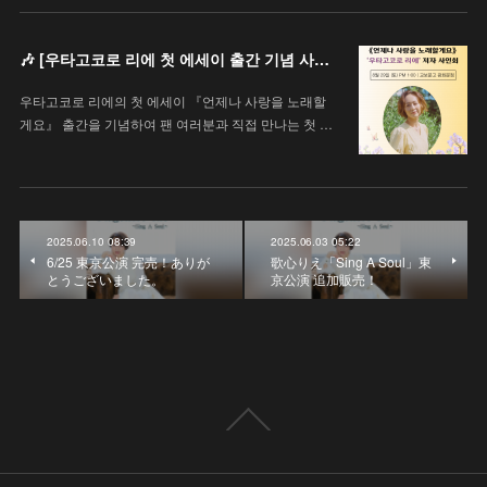
🎶 [우타고코로 리에 첫 에세이 출간 기념 사인회 안내 / 歌心りえ 初エッセイ出版記念サイン会のお知らせ]
우타고코로 리에의 첫 에세이 『언제나 사랑을 노래할
게요』 출간을 기념하여 팬 여러분과 직접 만나는 첫 …
2025.06.10 08:39
2025.06.03 05:22
6/25 東京公演 完売！ありが
歌心りえ「Sing A Soul」東
とうございました。
京公演 追加販売！