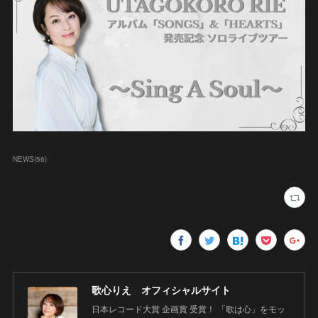
NEWS
(
56
)
歌心りえ オフィシャルサイト
日本レコード大賞 企画賞 受賞！ 「歌は心」をモッ