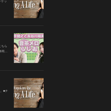
チケッ
こちら
 静岡…
す。■チ