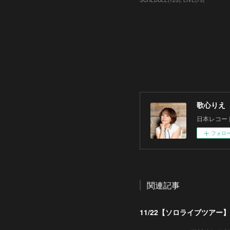
SCHEDULE
(
125
)
LIVE
(
75
)
歌心りえ
日本レコー
フォロ
関連記事
11/22【ソロライブツアー】「