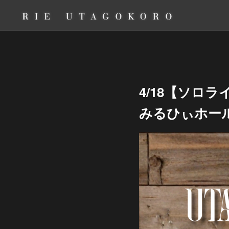
4/18【ソロラ
みるひぃホール