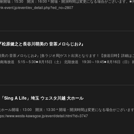
 金沢歌劇座開場：15:30 開演：16:00＊開場・開演時間は変更になる場合がございます。■
vent.jp/event/ev_detail.php?ed_no=2807
演】『松原健之と長谷川萌美の 音茶メロらじお♪』
美の 音茶メロらじお♪』[各ラジオ局]ゲスト出演となります！【放送日時】詳細は
 南海放送 5:15～5:30■ 8月15日（土） 北陸放送 19:30～19:45■ 8月16日（日）
Sing A Life」埼玉 ウェスタ川越 大ホール
タ川越 大ホール開場：13:00 開演：13:30＊開場・開演時間は変更になる場合がございま
w.westa-kawagoe.jp/event/detail.html?id=3747