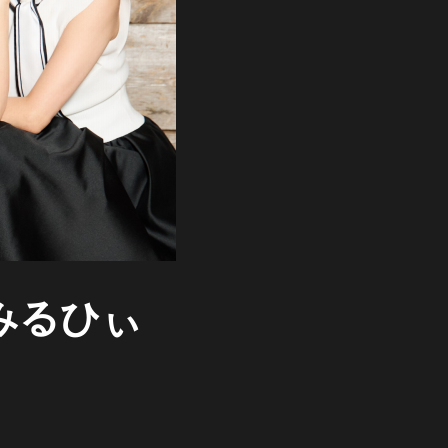
そみるひぃ