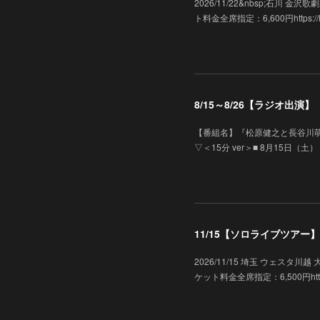
2026/11/22&nbsp;石川
ト料金全席指定：6,600円https://hk-e
8/15～8/26【ラジオ出
【番組名】『松原健之と長谷川萌
▽＜15分 ver＞■ 8月15日（土）
11/15【ソロライブツアー】「
2026/11/15 埼玉 ウェス
ケット料金全席指定：6,500円https://ww