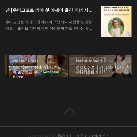
🎶 [우타고코로 리에 첫 에세이 출간 기념 사인회 안내 / 歌心りえ 初エッセイ出版記念サイン会のお知らせ]
우타고코로 리에의 첫 에세이 『언제나 사랑을 노래할
게요』 출간을 기념하여 팬 여러분과 직접 만나는 첫 …
2026.03.02 15:05
2026.02.20 16:10
3/25【YouTube出演】유튜브
スプリングツアー歌心りえへ
에 출연했습니다 / Awesome
の質問募集！
Korea
Copyright © 2025 歌心りえ オフィシャルサイト