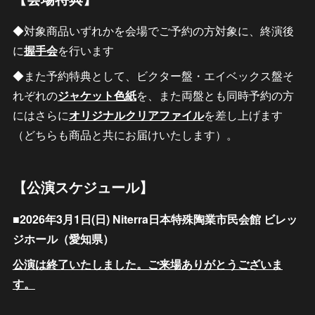
◆対象商品いずれかを会場でご予約の方対象に、終演後
に
握手会
を行います
◆また予約特典として、ビクター盤・エイベックス盤そ
れぞれの
ジャケット色紙
を、また両盤とも同時予約の方
にはさらに
オリジナルクリアファイル
を差し上げます
（どちらも商品と共にお届けいたします）。
【公演スケジュール】
■2026年3月1日(日) Niterra⽇本特殊陶業市⺠会館 ビレッ
ジホール（愛知県）
公演は終了いたしました。ご来場ありがとうございま
す。