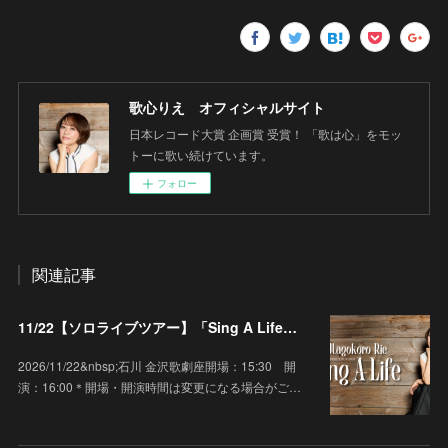
歌心りえ オフィシャルサイト
日本レコード大賞 企画賞 受賞！ 「歌は心」をモッ
トーに歌い続けています。
フォロー
関連記事
11/22【ソロライブツアー】「Sing A Life」石川 金沢歌劇座
2026/11/22&nbsp;石川 金沢歌劇座開場：15:30 開
演：16:00＊開場・開演時間は変更になる場合がご…