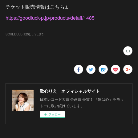
チケット販売情報はこちら↓
https://goodluck-p.jp/products/detail/1485
SCHEDULE
(
125
)
LIVE
(
75
)
歌心りえ オフィシャルサイト
日本レコード大賞 企画賞 受賞！ 「歌は心」をモッ
トーに歌い続けています。
フォロー