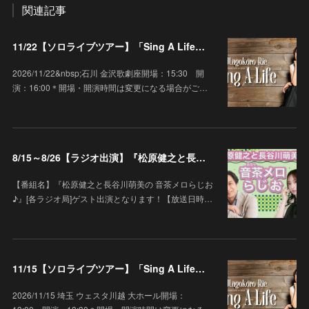
関連記事
11/22【ソロライブツアー】「Sing A Life」石川 金沢歌劇座
2026/11/22&nbsp;石川 金沢歌劇座開場：15:30 開
演：16:00＊開場・開演時間は変更になる場合がご…
8/15～8/26【ラジオ出演】『松原健之と長谷川萌美の 音茶メロらじお♪』
【番組名】『松原健之と長谷川萌美の 音茶メロらじお
♪』[各ラジオ局]ゲスト出演となります！【放送日時…
11/15【ソロライブツアー】「Sing A Life」埼玉 ウェスタ川越 大ホール
2026/11/15 埼玉 ウェスタ川越 大ホール開場：