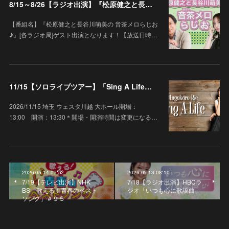
8/15～8/26【ラジオ出演】『松原健之と長谷川萌美の 音茶メロらじお♪』
【番組名】『松原健之と長谷川萌美の 音茶メロらじお
♪』[各ラジオ局]ゲスト出演となります！【放送日時…
11/15【ソロライブツアー】「Sing A Life」埼玉 ウェスタ川越 大ホール
2026/11/15 埼玉 ウェスタ川越 大ホール開場：
13:00 開演：13:30＊開場・開演時間は変更になる…
2026.05.14 07:52
2026.05.13 08:10
7/19【テレビ出演】NHK
7/18【ラジオ出演】HBCラ
BS「歌える！青春のベスト
ジオ「いつも心に歌謡曲」
ソング」＃９５