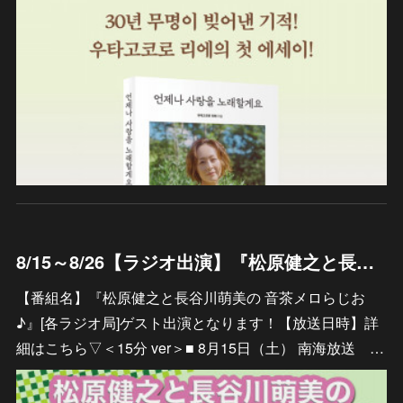
8/15～8/26【ラジオ出演】『松原健之と長谷川萌美の 音茶メロらじお♪』
【番組名】『松原健之と長谷川萌美の 音茶メロらじお
♪』[各ラジオ局]ゲスト出演となります！【放送日時】詳
細はこちら▽＜15分 ver＞■ 8月15日（土） 南海放送 …