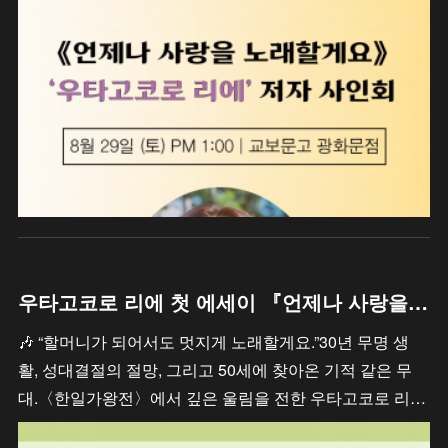
우타고코로 리에 첫 에세이 『언제나 사랑을 노래할게요』
🎶 “할머니가 되어서도 멋지게 노래할게요.”30년 무명 생
활, 성대결절의 절망, 그리고 50세에 찾아온 기적 같은 무
대.〈한일가왕전〉에서 깊은 울림을 전한 우타고코로 리…