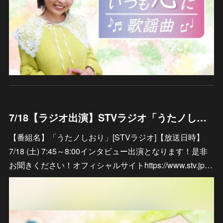
7/18【ラジオ出演】STVラジオ「うたノしおり」
【番組名】「うたノしおり」[STVラジオ]【放送日時】
7/18 (土) 7:45～8:00インタビュー出演となります！是非
お聞きください！オフィシャルサイトhttps://www.stv.jp…