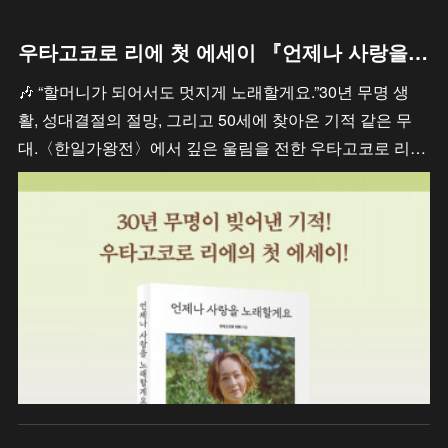
우타고코로 리에 첫 에세이 『언제나 사랑을 노래할게요』
🎶 “할머니가 되어서도 멋지게 노래할게요.”30년 무명 생
활, 성대결절의 절망, 그리고 50세에 찾아온 기적 같은 무
대.〈한일가왕전〉에서 깊은 울림을 전한 우타고코로 리…