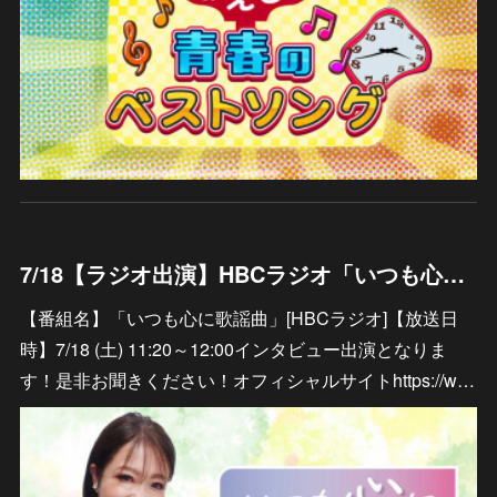
7/18【ラジオ出演】HBCラジオ「いつも心に歌謡曲」
【番組名】「いつも心に歌謡曲」[HBCラジオ]【放送日
時】7/18 (土) 11:20～12:00インタビュー出演となりま
す！是非お聞きください！オフィシャルサイトhttps://w…