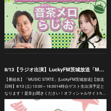
8/13【ラジオ出演】LuckyFM茨城放送「MUSIC STATE」
【番組名】「MUSIC STATE」[LuckyFM茨城放送]【放送
日時】8/13 (土) 13:00～16:0014時台ゲスト生出演予定と
なります！是非お聞きください！オフィシャルサイトh…