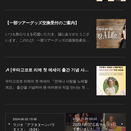
【一部ツアーグッズ交換受付のご案内】
いつも歌心りえを応援いただき、誠にありがとうござ
います。このたび、一部ツアーグッズの追加生産分…
🎶 [우타고코로 리에 첫 에세이 출간 기념 사인회 안내 / 歌心りえ 初エッセイ出版記念サイン会のお知らせ]
우타고코로 리에의 첫 에세이 『언제나 사랑을 노래할
게요』 출간을 기념하여 팬 여러분과 직접 만나는 첫 …
2023.11.24 05:32
2024.06.02 15:00
2023.5月G7広島サミットに
ラジオ「アフタヌーンパラ
て歌いました
ダイス」（6/24）