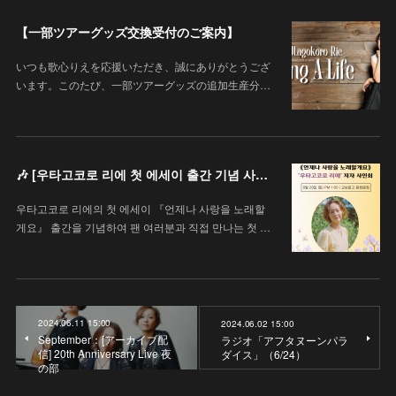
【一部ツアーグッズ交換受付のご案内】
いつも歌心りえを応援いただき、誠にありがとうござ
います。このたび、一部ツアーグッズの追加生産分…
🎶 [우타고코로 리에 첫 에세이 출간 기념 사인회 안내 / 歌心りえ 初エッセイ出版記念サイン会のお知らせ]
우타고코로 리에의 첫 에세이 『언제나 사랑을 노래할
게요』 출간을 기념하여 팬 여러분과 직접 만나는 첫 …
2024.06.11 15:00
2024.06.02 15:00
September：[アーカイブ配
ラジオ「アフタヌーンパラ
信] 20th Anniversary Live 夜
ダイス」（6/24）
の部