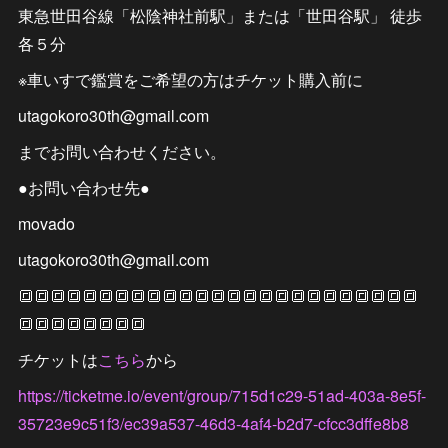
東急世田谷線「松陰神社前駅」または「世田谷駅」 徒歩
各５分
※車いすで鑑賞をご希望の方はチケット購入前に
utagokoro30th@gmail.com
までお問い合わせください。
●お問い合わせ先●
movado
utagokoro30th@gmail.com
🔳🔳🔳🔳🔳🔳🔳🔳🔳🔳🔳🔳🔳🔳🔳🔳🔳🔳🔳🔳🔳🔳🔳🔳🔳
🔳🔳🔳🔳🔳🔳🔳🔳
チケットは
こちら
から
https://ticketme.io/event/group/715d1c29-51ad-403a-8e5f-
35723e9c51f3/ec39a537-46d3-4af4-b2d7-cfcc3dffe8b8