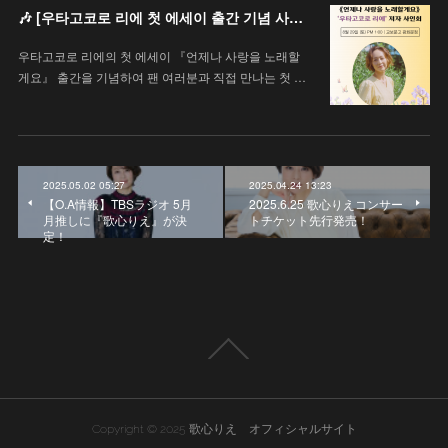
🎶 [우타고코로 리에 첫 에세이 출간 기념 사인회 안내 / 歌心りえ 初エッセイ出版記念サイン会のお知らせ]
우타고코로 리에의 첫 에세이 『언제나 사랑을 노래할
게요』 출간을 기념하여 팬 여러분과 직접 만나는 첫 …
2025.05.02 05:27
2025.04.24 13:23
【O.A情報】TBSラジオ 5月
2025.6.25 歌心りえコンサー
月推しに『歌心りえ』が決
トチケット先行発売！
定！
Copyright © 2025 歌心りえ オフィシャルサイト