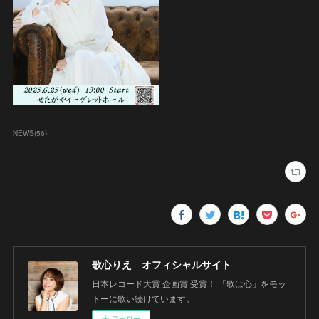
NEWS
(
56
)
歌心りえ オフィシャルサイト
日本レコード大賞 企画賞 受賞！ 「歌は心」をモッ
トーに歌い続けています。
フォロー