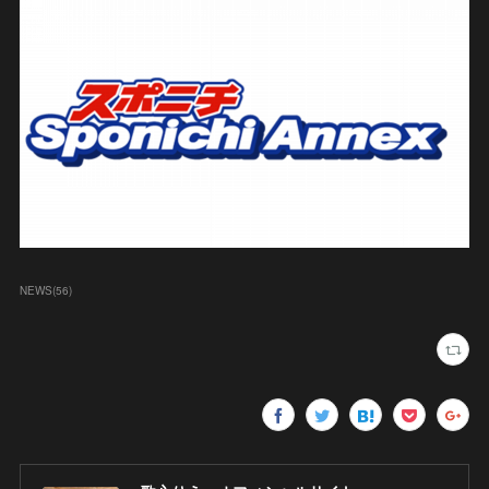
NEWS
(
56
)