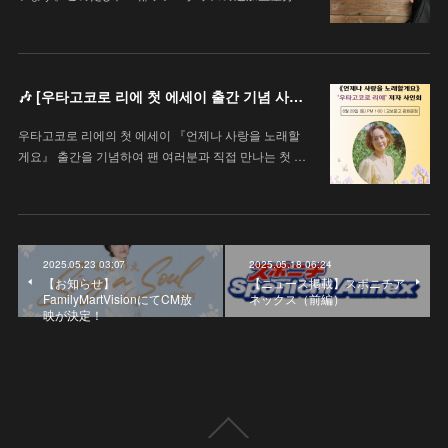
🎶 [우타고코로 리에 첫 에세이 출간 기념 사인회 안내 / 歌心りえ 初エッセイ出版記念サイン会のお知らせ]
우타고코로 리에의 첫 에세이 『언제나 사랑을 노래할
게요』 출간을 기념하여 팬 여러분과 직접 만나는 첫 …
2025.05.23 03:07
2025.05.18 06:24
【お知らせ】
【ニュース掲載】スポニチア
FamilyMartVisionにてCM放
ネックス（前編）
映が決定！