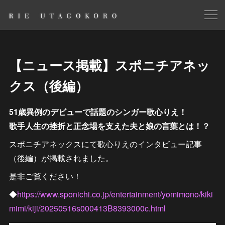
【ニュース掲載】スポニチアネッ
クス（後編）
51歳異例のデビューで話題のシンガー歌心りえ！
歌手人生の挫折と正念場を支えた夫と娘の言葉とは！？
スポニチアネックスにて歌心りえのインタビュー記事
（後編）が掲載されました。
是非ご覧ください！
◆
https://www.sponichi.co.jp/entertainment/yomimono/kiki
mimi/kiji/20250516s000413B8393000c.html