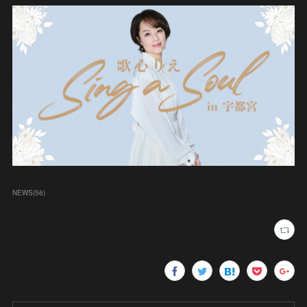
NEWS
(
56
)