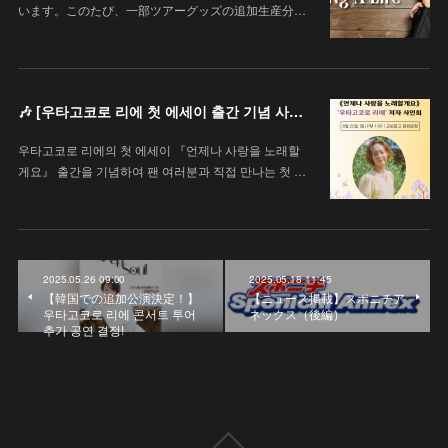
います。このたび、一部ツアーグッズの追加生産分…
🎶 [우타고코로 리에 첫 에세이 출간 기념 사인회 안내 / 歌心りえ 初エッセイ出版記念サイン会のお知らせ]
우타고코로 리에의 첫 에세이 『언제나 사랑을 노래할
게요』 출간을 기념하여 팬 여러분과 직접 만나는 첫 …
2025.05.26 09:00
2025.05.18 11:45
【韓国での追加公演決定！】
【ニュース掲載】スポニチア
우타고코로 리에 콘서트 투어
ネックス（後編）
추가 공연 결정!