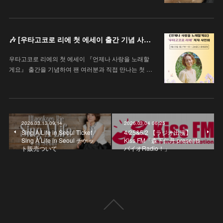
🎶 [우타고코로 리에 첫 에세이 출간 기념 사인회 안내 / 歌心りえ 初エッセイ出版記念サイン会のお知らせ]
우타고코로 리에의 첫 에세이 『언제나 사랑을 노래할
게요』 출간을 기념하여 팬 여러분과 직접 만나는 첫 …
2026.03.13 09:14
2026.03.04 06:25
Sing A Life in Seoul Ticket /
4/25&5/2 【ラジオ出演】
Sing A Life in Seoul チケッ
Kiss FM「森下仁丹 presents
ト販売ついて
バイオRadio！」