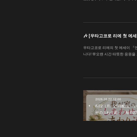
🎶 [우타고코로 리에 첫 
우타고코로 리에의 첫 에세이 『
니다! 🌸오랜 시간 따뜻한 응원
2026.05.22 12:00
6/22（月）21時配信 
せのまわり道」 「毎月2