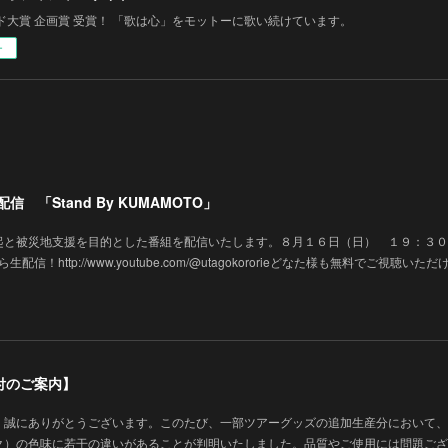
ド大賞 企画賞 受賞！ 「歌は心」をモットーに歌い続けています。
ー
 「Stand By KUMAMOTO」
起と被災地支援を目的とした番組を配信いたします。８月１６日（日） １９：３０
生配信！http://www.youtube.com/@utagokororieどなた様も無料でご視聴いた
付のご案内】
、誠にありがとうございます。このたび、一部ツアーグッズの追加生産分において、
ク）の色味に若干の違いがあることが判明いたしました。品質やご使用には問題ござ