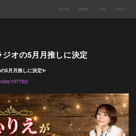
HOME
NEWS
LIVE
MEDIA
ラジオの5月月推しに決定
の5月月推しに決定✨
rticles/107752/