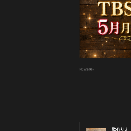
NEWS
(
56
)
歌心りえ