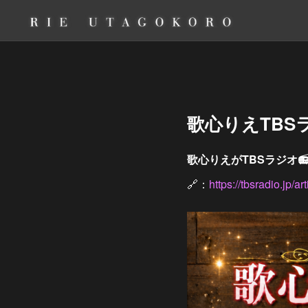
歌心りえTBS
歌心りえがTBSラジオ
🔗：
https://tbsradio.jp/a