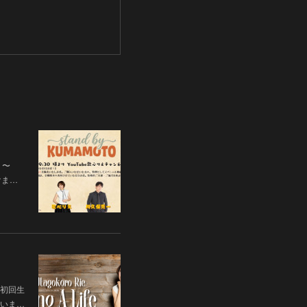
 〜
だけま…
初回生
いま…