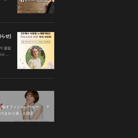
知らせ]
가 열립
행사 …
める会オフィシャルサポー
せのまわり道」が決定