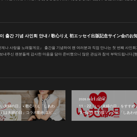
에세이 출간 기념 사인회 안내 / 歌心りえ 初エッセイ出版記念サイン会のお
언제나 사랑을 노래할게요』 출간을 기념하여 팬 여러분과 직접 만나는 첫 번째 사인회
을 보내주신 팬분들께 감사한 마음을 담아 준비했으니 많은 관심과 참석 부탁드립니다.[
2026.04.21 22:00
「いい夫婦の日」× 歌心りえ「しあわ
11・22「いい夫婦の日」をすす
2日は夫婦の日」コラボ動画 エピ…
ター就任＆応援ソングに「しあわ