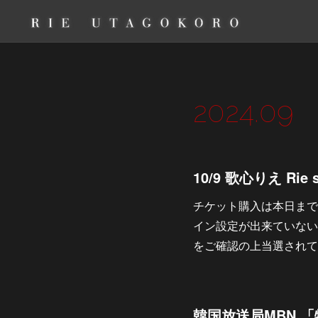
2024
.
09
10/9 歌心りえ Rie 
チケット購入は本日まで
イン設定が出来ていない
をご確認の上当選されて
韓国放送局MBN 