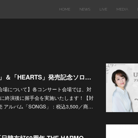
HOME
NEWS
LIVE
MEDIA
アルバム「SONGS」＆「HEARTS」発売記念ソロライブツアー ～Sing A Soul～ 会場即売特典のご案内
会場について】各コンサート会場では、対
に終演後に握手会を実施いたします！【対
)発売 アルバム「SONGS」：税込3,500／商…
【イベント出演】「日韓友好60周年 THE HARMONY 60th」