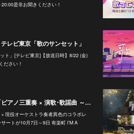
30～20:00是非お聞きください！
演】テレビ東京「歌のサンセット」
」[テレビ東京]【放送日時】8/22 (金)
ご覧ください！
【イベント出演】「ピアノ三重奏 × 演歌･歌謡曲 ～心に響く調べ～」
 × 現役オーケストラ奏者異色のコラボレ
ートが10月7日～9日 有楽町 I’M A