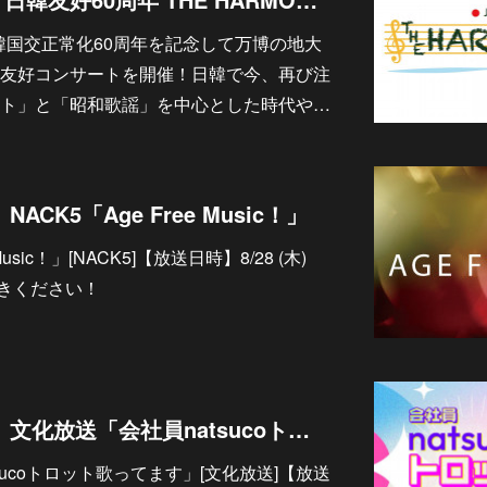
) 日韓国交正常化60周年を記念して万博の地大
友好コンサートを開催！日韓で今、再び注
ト」と「昭和歌謡」を中心とした時代や…
ACK5「Age Free Music！」
usic！」[NACK5]【放送日時】8/28 (木)
お聞きください！
8/23 【ラジオ出演】文化放送「会社員natsucoトロット歌ってます」
sucoトロット歌ってます」[文化放送]【放送