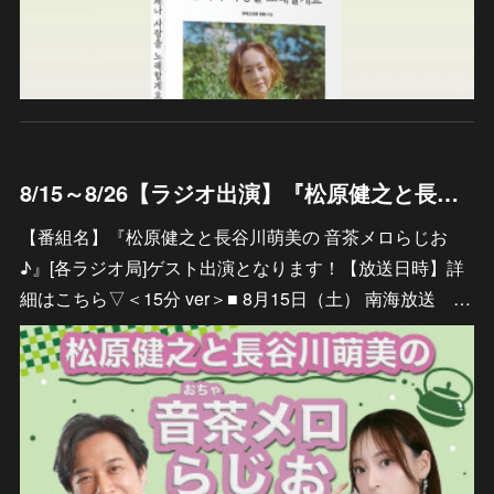
8/15～8/26【ラジオ出演】『松原健之と長谷川萌美の 音茶メロらじお♪』
【番組名】『松原健之と長谷川萌美の 音茶メロらじお
♪』[各ラジオ局]ゲスト出演となります！【放送日時】詳
細はこちら▽＜15分 ver＞■ 8月15日（土） 南海放送 …