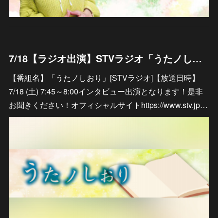
7/18【ラジオ出演】STVラジオ「うたノしおり」
【番組名】「うたノしおり」[STVラジオ]【放送日時】
7/18 (土) 7:45～8:00インタビュー出演となります！是非
お聞きください！オフィシャルサイトhttps://www.stv.jp…