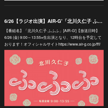
6/26【ラジオ出演】AIR-G'「北川久仁子 ふふふ」
【番組名】「北川久仁子 ふふふ」[AIR-G']【放送日時】
6/26 (金) 9:00～13:55※生出演となり、12時台を予定して
おります！オフィシャルサイトhttps://www.air-g.co.jp/fff/