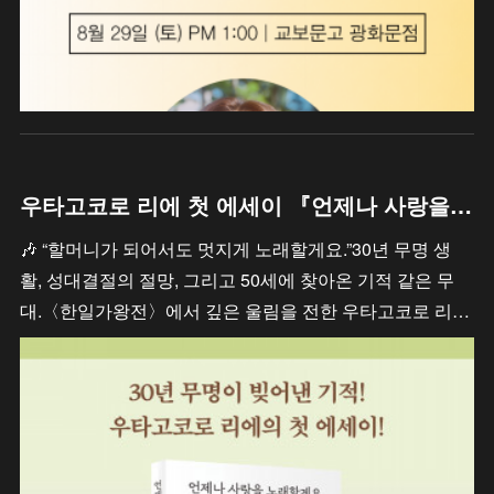
우타고코로 리에 첫 에세이 『언제나 사랑을 노래할게요』
🎶 “할머니가 되어서도 멋지게 노래할게요.”30년 무명 생
활, 성대결절의 절망, 그리고 50세에 찾아온 기적 같은 무
대.〈한일가왕전〉에서 깊은 울림을 전한 우타고코로 리…