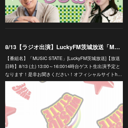
8/13【ラジオ出演】LuckyFM茨城放送「MUSIC STATE」
【番組名】「MUSIC STATE」[LuckyFM茨城放送]【放送
日時】8/13 (土) 13:00～16:0014時台ゲスト生出演予定と
なります！是非お聞きください！オフィシャルサイトh…