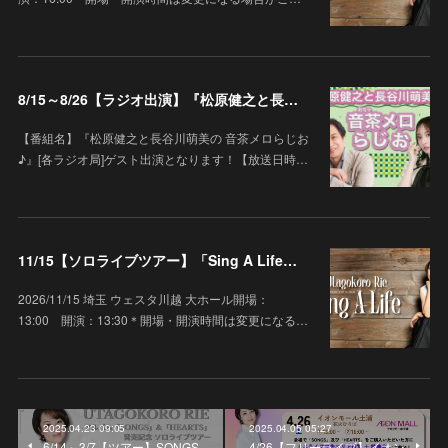
8/15～8/26【ラジオ出演】『松原健之と長谷川萌美の 音茶メロらじお♪』
【番組名】『松原健之と長谷川萌美の 音茶メロらじお
♪』[各ラジオ局]ゲスト出演となります！【放送日時…
11/15【ソロライブツアー】「Sing A Life」埼玉 ウェスタ川越 大ホール
2026/11/15 埼玉 ウェスタ川越 大ホール開場：
13:00 開演：13:30＊開場・開演時間は変更になる…
2025.04.23 09:05
2025.04.05 05:27
6/14～3/7【ツアー】SONGS
4/26【フリーライブ】イオン