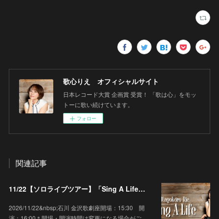
歌心りえ オフィシャルサイト
日本レコード大賞 企画賞 受賞！ 「歌は心」をモッ
トーに歌い続けています。
フォロー
関連記事
11/22【ソロライブツアー】「Sing A Life」石川 金沢歌劇座
2026/11/22&nbsp;石川 金沢歌劇座開場：15:30 開
演：16:00＊開場・開演時間は変更になる場合がご…