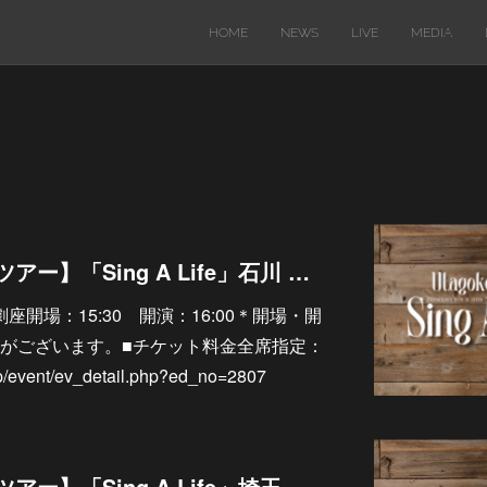
HOME
NEWS
LIVE
MEDIA
11/22【ソロライブツアー】「Sing A Life」石川 金沢歌劇座
沢歌劇座開場：15:30 開演：16:00＊開場・開
がございます。■チケット料金全席指定：
jp/event/ev_detail.php?ed_no=2807
11/15【ソロライブツアー】「Sing A Life」埼玉 ウェスタ川越 大ホール