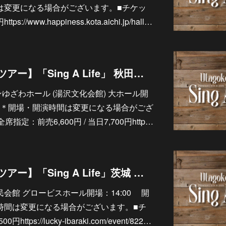
間は変更になる場合がございます。■チケッ
//www.happiness.kota.aichi.jp/hall…
10/18【ソロライブツアー】「Sing A Life」 秋田エプソンゆざわホール (湯沢文化会館) 大ホール
プソンゆざわホール (湯沢文化会館) 大ホール開
5:00＊開場・開演時間は変更になる場合がござ
定：前売6,600円 / 当日7,700円http…
10/17【ソロライブツアー】「Sing A Life」茨城 水戸市民会館 グロービスホール
水戸市民会館 グロービスホール開場：14:00 開
演時間は変更になる場合がございます。■チ
ps://lucky-ibaraki.com/event/822…