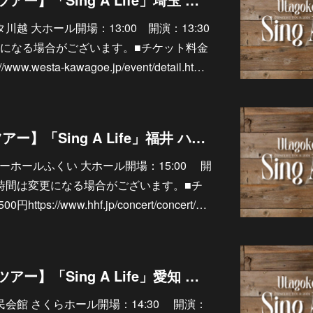
ェスタ川越 大ホール開場：13:00 開演：13:30
になる場合がございます。■チケット料金
w.westa-kawagoe.jp/event/detail.ht…
11/7【ソロライブツアー】「Sing A Life」福井 ハーモニーホールふくい 大ホール
ーモニーホールふくい 大ホール開場：15:00 開
演時間は変更になる場合がございます。■チ
ps://www.hhf.jp/concert/concert/…
10/24【ソロライブツアー】「Sing A Life」愛知 幸田町民会館 さくらホール
幸田町民会館 さくらホール開場：14:30 開演：