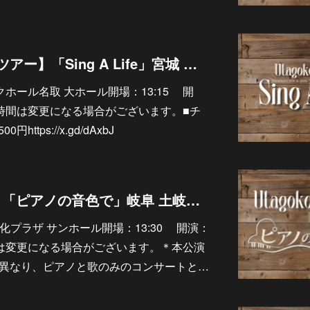
10/10【ソロライブツアー】「Sing A Life」宮城 タイハクホール名取 大ホール
タイハクホール名取 大ホール開場：13:15 開
演時間は変更になる場合がございます。■チ
ttps://x.gd/dAxbJ
10/4【ソロライブ】「ピアノの音色で」岐阜 土岐市文化プラザ サンホール
岐市文化プラザ サンホール開場：13:30 開演：
時間は変更になる場合がございます。＊本公演
アーとは異なり、ピアノと歌のみのコンサートと…