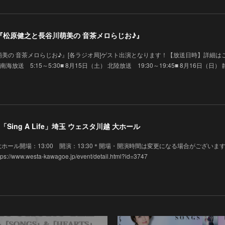
演】『松原健之と長谷川萌美の 音茶メロらじお♪』
美の 音茶メロらじお♪』[各ラジオ局]ゲスト出演となります！【放送日時】詳細は
 南海放送 5:15～5:30■ 8月15日（土） 北陸放送 19:30～19:45■ 8月16日（日）
Sing A Life」埼玉 ウェスタ川越 大ホール
タ川越 大ホール開場：13:00 開演：13:30＊開場・開演時間は変更になる場合がございま
w.westa-kawagoe.jp/event/detail.html?id=3747