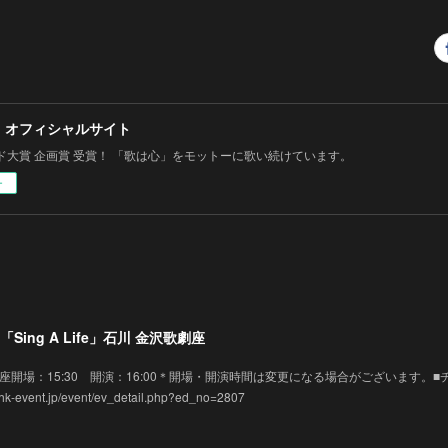
 オフィシャルサイト
ド大賞 企画賞 受賞！ 「歌は心」をモットーに歌い続けています。
ー
Sing A Life」石川 金沢歌劇座
 金沢歌劇座開場：15:30 開演：16:00＊開場・開演時間は変更になる場合がございます。■
vent.jp/event/ev_detail.php?ed_no=2807