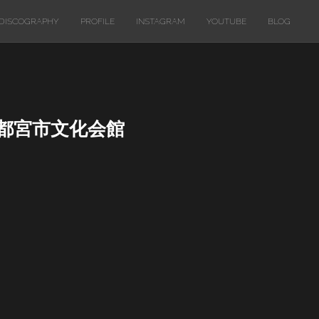
DISCOGRAPHY
PROFILE
INSTAGRAM
YOUTUBE
BLOG
県宇都宮市文化会館