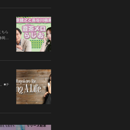
こちら
 静岡…
す。■チ