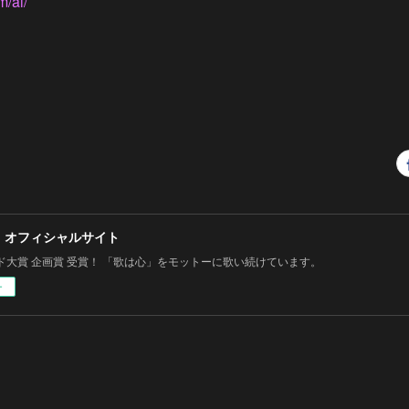
/ai/
 オフィシャルサイト
ド大賞 企画賞 受賞！ 「歌は心」をモットーに歌い続けています。
ー