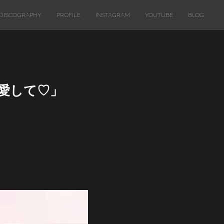
DISCOGRAPHY
PROFILE
INSTAGRAM
YOUTUBE
BLOG
し愛して♡」