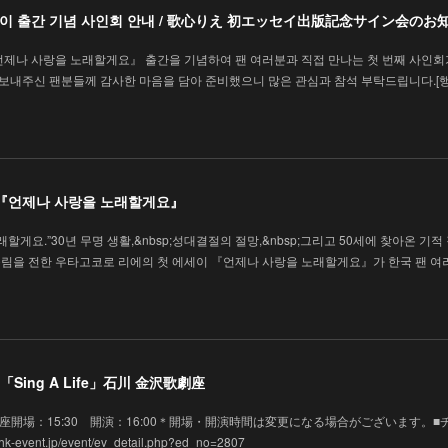
에세이 출간 기념 사인회 안내 / 歌心りえ 初エッセイ出版記念サイン会のお
언제나 사랑을 노래할게요』 출간을 기념하여 팬 여러분과 직접 만나는 첫 번째 사인회
을 보내주신 팬분들께 감사한 마음을 담아 준비했으니 많은 관심과 참석 부탁드립니다.[
 『언제나 사랑을 노래할게요』
할게요.”30년 무명 생활,&nbsp;성대결절의 절망,&nbsp;그리고 50세에 찾아온 기적
림을 전한 우타고코로 리에의 첫 에세이 『언제나 사랑을 노래할게요』가 한국 팬 여
Sing A Life」石川 金沢歌劇座
 金沢歌劇座開場：15:30 開演：16:00＊開場・開演時間は変更になる場合がございます。■
vent.jp/event/ev_detail.php?ed_no=2807