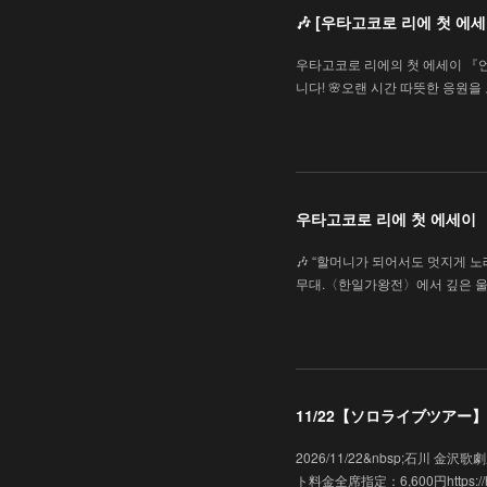
🎶 [우타고코로 리에 첫 
우타고코로 리에의 첫 에세이 『
니다! 🌸오랜 시간 따뜻한 응원
우타고코로 리에 첫 에세이
🎶 “할머니가 되어서도 멋지게 노래
무대.〈한일가왕전〉에서 깊은 울
11/22【ソロライブツアー】「
2026/11/22&nbsp;石川
ト料金全席指定：6,600円https://hk-e