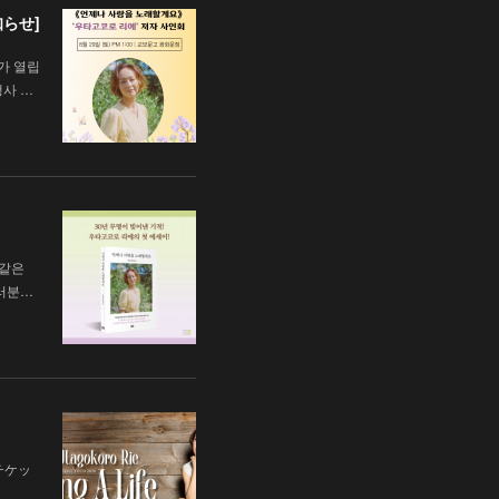
知らせ]
가 열립
행사 …
 같은
러분…
チケッ