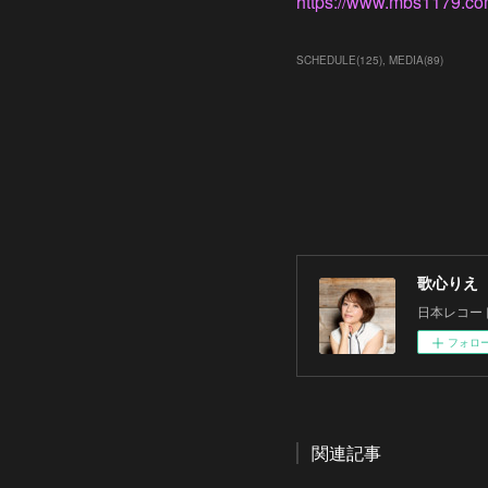
https://www.mbs1179.com
SCHEDULE
(
125
)
MEDIA
(
89
)
歌心りえ
日本レコー
フォロ
関連記事