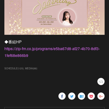
◆番組HP
https://zip-fm.co.jp/programs/e5ba67d8-af27-4b70-8df3-
1fef68e866b9
SCHEDULE
(
125
)
MEDIA
(
88
)