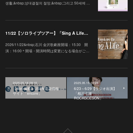
생활,&nbsp;성대결절의 절망,&nbsp;그리고 50세에 …
11/22【ソロライブツアー】「Sing A Life」石川 金沢歌劇座
2026/11/22&nbsp;石川 金沢歌劇座開場：15:30 開
演：16:00＊開場・開演時間は変更になる場合がご…
2025.05.16 08:10
2025.05.15 00:25
【Web掲載】USEN音楽情報
6/23～6/29【ラジオ出演】
サイト「encore」
「相川七瀬
ROCKGOESON」