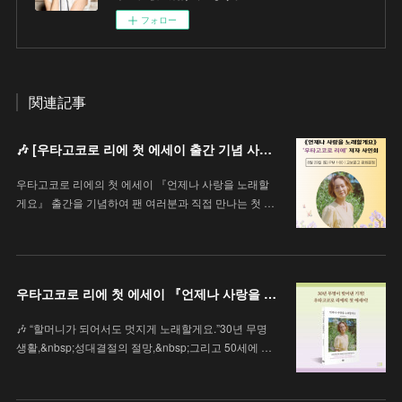
フォロー
関連記事
🎶 [우타고코로 리에 첫 에세이 출간 기념 사인회 안내 / 歌心りえ 初エッセイ出版記念サイン会のお知らせ]
우타고코로 리에의 첫 에세이 『언제나 사랑을 노래할
게요』 출간을 기념하여 팬 여러분과 직접 만나는 첫 …
우타고코로 리에 첫 에세이 『언제나 사랑을 노래할게요』
🎶 “할머니가 되어서도 멋지게 노래할게요.”30년 무명
생활,&nbsp;성대결절의 절망,&nbsp;그리고 50세에 …