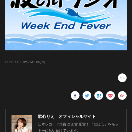
SCHEDULE
(
125
)
MEDIA
(
89
)
歌心りえ オフィシャルサイト
日本レコード大賞 企画賞 受賞！ 「歌は心」をモッ
トーに歌い続けています。