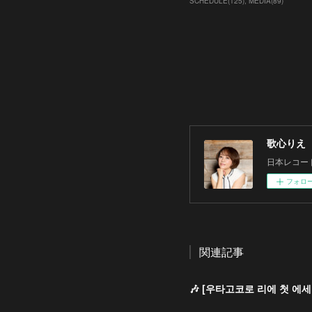
SCHEDULE
(
125
)
MEDIA
(
89
)
歌心りえ
日本レコー
フォロ
関連記事
🎶 [우타고코로 리에 첫 