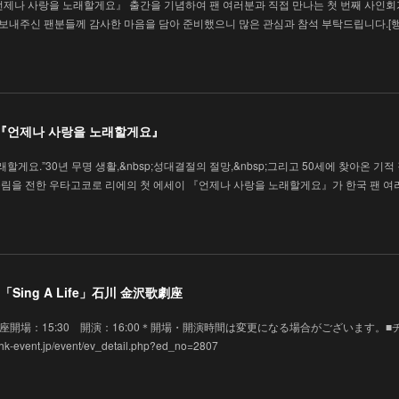
언제나 사랑을 노래할게요』 출간을 기념하여 팬 여러분과 직접 만나는 첫 번째 사인회
을 보내주신 팬분들께 감사한 마음을 담아 준비했으니 많은 관심과 참석 부탁드립니다.[
 『언제나 사랑을 노래할게요』
할게요.”30년 무명 생활,&nbsp;성대결절의 절망,&nbsp;그리고 50세에 찾아온 기적
림을 전한 우타고코로 리에의 첫 에세이 『언제나 사랑을 노래할게요』가 한국 팬 여
Sing A Life」石川 金沢歌劇座
 金沢歌劇座開場：15:30 開演：16:00＊開場・開演時間は変更になる場合がございます。■
vent.jp/event/ev_detail.php?ed_no=2807