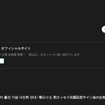
 オフィシャルサイト
ド大賞 企画賞 受賞！ 「歌は心」をモットーに歌い続けています。
ー
에세이 출간 기념 사인회 안내 / 歌心りえ 初エッセイ出版記念サイン会のお