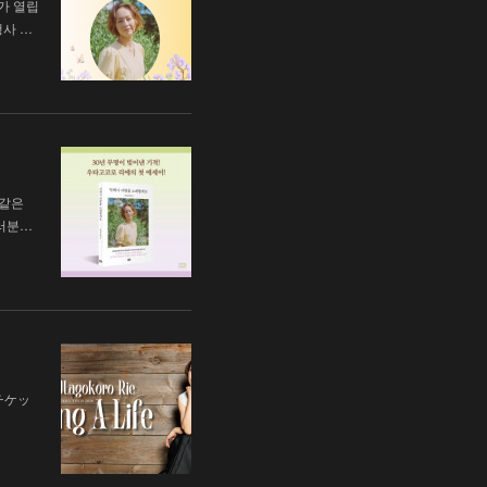
가 열립
행사 …
 같은
러분…
チケッ