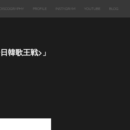
DISCOGRAPHY
PROFILE
INSTAGRAM
YOUTUBE
BLOG
子日韓歌王戦>」