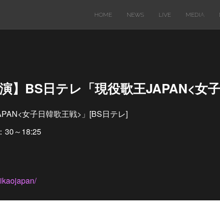
HOME
NEWS
LIVE
MEDIA
ビ出演】BS日テレ「現役歌王JAPAN<女
PAN<女子日韓歌王戦>」[BS日テレ]
：30～18:25
kikaojapan/