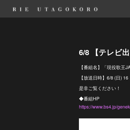
6/8 【テレ
【番組名】「現役歌王JA
【放送日時】6/8 (日) 16
是非ご覧ください！
◆番組HP
https://www.bs4.jp/gene