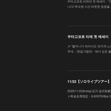
우타고코로 리에의 첫 에세이 『
니다! 🌸오랜 시간 따뜻한 응원
우타고코로 리에 첫 에세이
🎶 “할머니가 되어서도 멋지게 노래
무대.〈한일가왕전〉에서 깊은 울
11/22【ソロライブツアー】「
2026/11/22&nbsp;石川
ト料金全席指定：6,600円https://hk-e