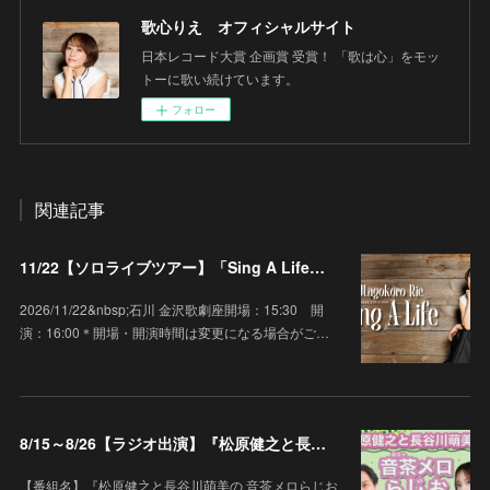
歌心りえ オフィシャルサイト
日本レコード大賞 企画賞 受賞！ 「歌は心」をモッ
トーに歌い続けています。
フォロー
関連記事
11/22【ソロライブツアー】「Sing A Life」石川 金沢歌劇座
2026/11/22&nbsp;石川 金沢歌劇座開場：15:30 開
演：16:00＊開場・開演時間は変更になる場合がご…
8/15～8/26【ラジオ出演】『松原健之と長谷川萌美の 音茶メロらじお♪』
【番組名】『松原健之と長谷川萌美の 音茶メロらじお