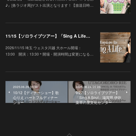
♪』[各ラジオ局]ゲスト出演となります！【放送日時…
11/15【ソロライブツアー】「Sing A Life」埼玉 ウェスタ川越 大ホール
2026/11/15 埼玉 ウェスタ川越 大ホール開場：
13:00 開演：13:30＊開場・開演時間は変更になる…
2025.06.26 05:30
2025.06.24 05:28
10/12【ディナーショー】歌
9/27【ソロライブツアー】
心りえ ハートフルディナー
「Sing A Soul」滋賀県 伊吹
ショー
薬草の里文化センター