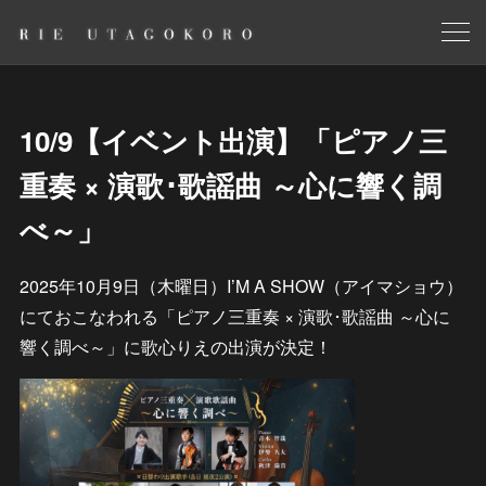
10/9【イベント出演】「ピアノ三
重奏 × 演歌･歌謡曲 ～心に響く調
べ～」
2025年10月9日（木曜日）I’M A SHOW（アイマショウ）
にておこなわれる「ピアノ三重奏 × 演歌･歌謡曲 ～心に
響く調べ～」に歌心りえの出演が決定！