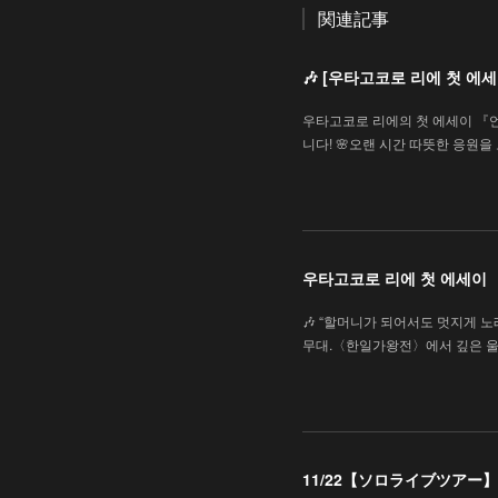
関連記事
🎶 [우타고코로 리에 첫 
우타고코로 리에의 첫 에세이 『
니다! 🌸오랜 시간 따뜻한 응원
우타고코로 리에 첫 에세이
🎶 “할머니가 되어서도 멋지게 노래
무대.〈한일가왕전〉에서 깊은 울
11/22【ソロライブツアー】「