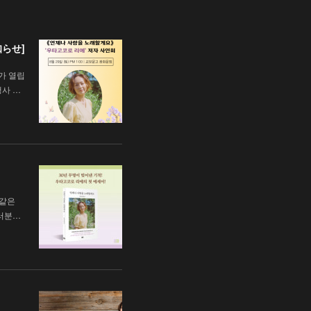
知らせ]
가 열립
행사 …
 같은
러분…