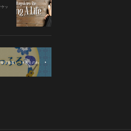
チケッ
オ（毎日放送）「＃さえのわ