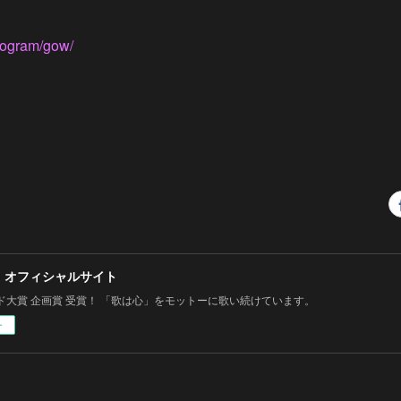
program/gow/
 オフィシャルサイト
ド大賞 企画賞 受賞！ 「歌は心」をモットーに歌い続けています。
ー