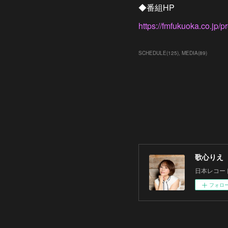
◆番組HP
https://fmfukuoka.co.jp/
SCHEDULE
(
125
)
MEDIA
(
89
)
歌心りえ
日本レコー
フォロ