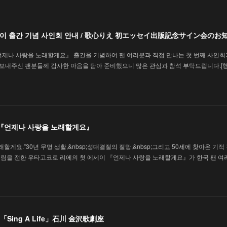
에세이 출간 기념 사인회 안내 / 歌心りえ 初エッセイ出版記念サイン会のお
언제나 사랑을 노래할게요』 출간을 기념하여 팬 여러분과 직접 만나는 첫 번째 사인회
을 보내주신 팬분들께 감사한 마음을 담아 준비했으니 많은 관심과 참석 부탁드립니다.[
 『언제나 사랑을 노래할게요』
할게요.”30년 무명 생활,&nbsp;성대결절의 절망,&nbsp;그리고 50세에 찾아온 기적
림을 전한 우타고코로 리에의 첫 에세이 『언제나 사랑을 노래할게요』가 한국 팬 여
Sing A Life」石川 金沢歌劇座