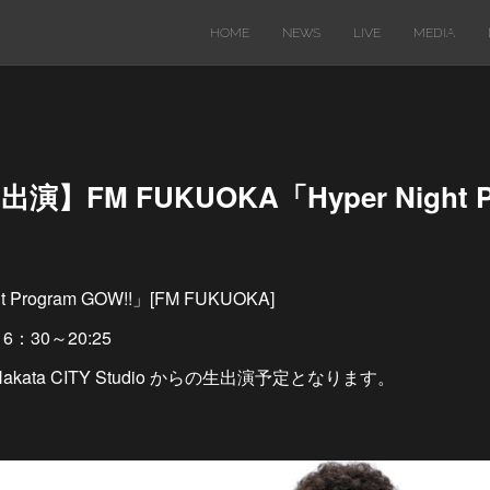
HOME
NEWS
LIVE
MEDIA
出演】FM FUKUOKA「Hyper Night P
Program GOW!!」[FM FUKUOKA]
6：30～20:25
akata CITY Studio からの生出演予定となります。