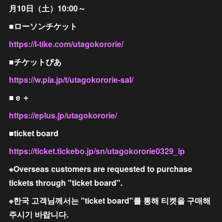
⽉10⽇（⼟）10:00～
■ローソンチケット
https://l-tike.com/utagokororie/
■チケットぴあ
https://w.pia.jp/t/utagokororie-sal/
■ｅ＋
https://eplus.jp/utagokororie/
■ticket board
https://ticket.tickebo.jp/sn/utagokororie0329_ip
※Overseas customers are requested to purchase
tickets through "ticket board".
※한국 고객님께서는 "ticket board"를 통해 티켓을 구매해
주시기 바랍니다.