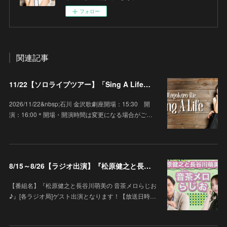
フォロー
関連記事
11/22【ソロライブツアー】「Sing A Life」石川 金沢歌劇座
2026/11/22&nbsp;石川 金沢歌劇座開場：15:30 開
演：16:00＊開場・開演時間は変更になる場合がご…
8/15～8/26【ラジオ出演】『松原健之と長谷川萌美の 音茶メロらじお♪』
【番組名】『松原健之と長谷川萌美の 音茶メロらじお
♪』[各ラジオ局]ゲスト出演となります！【放送日時…