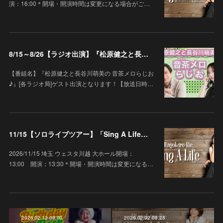
演：16:00＊開場・開演時間は変更になる場合がご…
8/15～8/26【ラジオ出演】『松原健之と長谷川萌美の 音茶メロらじお♪』
【番組名】『松原健之と長谷川萌美の 音茶メロらじお
♪』[各ラジオ局]ゲスト出演となります！【放送日時…
11/15【ソロライブツアー】「Sing A Life」埼玉 ウェスタ川越 大ホール
2026/11/15 埼玉 ウェスタ川越 大ホール開場：
13:00 開演：13:30＊開場・開演時間は変更になる…
2026.02.13 09:00
2026.02.02 08:25