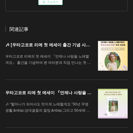
フォロー
関連記事
🎶 [우타고코로 리에 첫 에세이 출간 기념 사인회 안내 / 歌心りえ 初エッセイ出版記念サイン会のお知らせ]
우타고코로 리에의 첫 에세이 『언제나 사랑을 노래할
게요』 출간을 기념하여 팬 여러분과 직접 만나는 첫 …
우타고코로 리에 첫 에세이 『언제나 사랑을 노래할게요』
🎶 “할머니가 되어서도 멋지게 노래할게요.”30년 무명
생활,&nbsp;성대결절의 절망,&nbsp;그리고 50세에 …