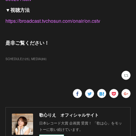
▼視聴方法
https://broadcast.tvchosun.com/onair/on.cstv
是非ご覧ください！
SCHEDULE
(
125
)
MEDIA
(
89
)
歌心りえ オフィシャルサイト
日本レコード大賞 企画賞 受賞！ 「歌は心」をモッ
トーに歌い続けています。