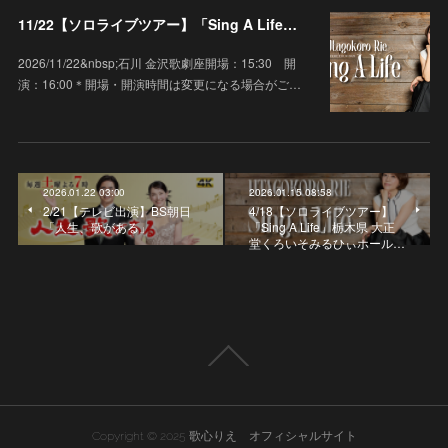
11/22【ソロライブツアー】「Sing A Life」石川 金沢歌劇座
2026/11/22&nbsp;石川 金沢歌劇座開場：15:30 開
演：16:00＊開場・開演時間は変更になる場合がご…
2026.01.22 03:00
2026.01.15 08:58
2/21【テレビ出演】BS朝日
4/18【ソロライブツアー】
「人生、歌がある」
「Sing A Life」栃木県 大正
堂くろいそみるひぃホール…
Copyright © 2025 歌心りえ オフィシャルサイト