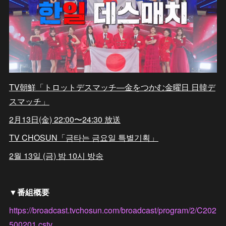
TV朝鮮「トロットデスマッチ―金をつかむ金曜日 日韓デ
スマッチ」
2月13日(金) 22:00〜24:30 放送
TV CHOSUN「금타는 금요일 특별기획」
2월 13일 (금) 밤 10시 방송
▼番組概要
https://broadcast.tvchosun.com/broadcast/program/2/C202
500201.cstv