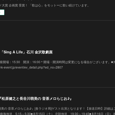
ド大賞 企画賞 受賞！ 「歌は心」をモットーに歌い続けています。
ー
Sing A Life」石川 金沢歌劇座
 金沢歌劇座開場：15:30 開演：16:00＊開場・開演時間は変更になる場合がございます。■
vent.jp/event/ev_detail.php?ed_no=2807
演】『松原健之と長谷川萌美の 音茶メロらじお♪』
美の 音茶メロらじお♪』[各ラジオ局]ゲスト出演となります！【放送日時】詳細は
 南海放送 5:15～5:30■ 8月15日（土） 北陸放送 19:30～19:45■ 8月16日（日）