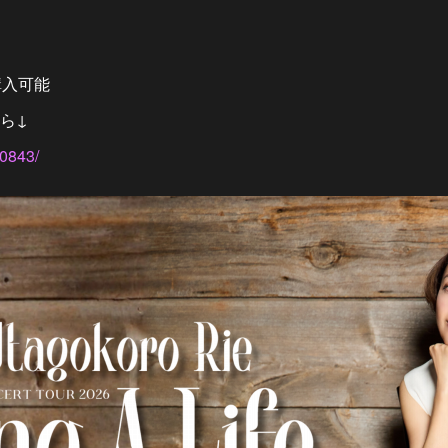
購入可能
ら↓
10843/