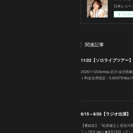
日本レコー
フォロ
関連記事
11/22【ソロライブツアー】「
2026/11/22&nbsp;石川
ト料金全席指定：6,600円https://hk-e
8/15～8/26【ラジオ出
【番組名】『松原健之と長谷川萌
▽＜15分 ver＞■ 8月15日（土）