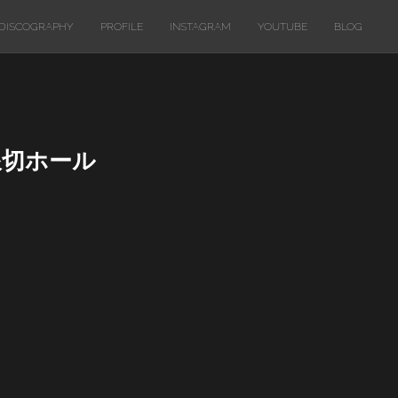
DISCOGRAPHY
PROFILE
INSTAGRAM
YOUTUBE
BLOG
海浪切ホール