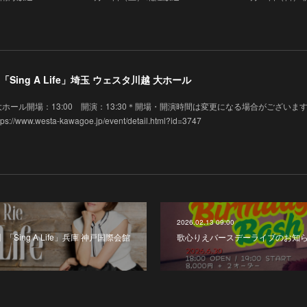
Sing A Life」埼玉 ウェスタ川越 大ホール
タ川越 大ホール開場：13:00 開演：13:30＊開場・開演時間は変更になる場合がございま
w.westa-kawagoe.jp/event/detail.html?id=3747
2026.02.13 09:00
Sing A Life」兵庫 神戸国際会館
歌心りえバースデーライブのお知