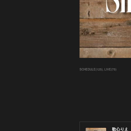
SCHEDULE
(
125
)
LIVE
(
75
)
歌心りえ