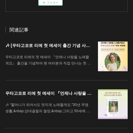
フォロー
関連記事
🎶 [우타고코로 리에 첫 에세이 출간 기념 사인회 안내 / 歌心りえ 初エッセイ出版記念サイン会のお知らせ]
우타고코로 리에의 첫 에세이 『언제나 사랑을 노래할
게요』 출간을 기념하여 팬 여러분과 직접 만나는 첫 …
우타고코로 리에 첫 에세이 『언제나 사랑을 노래할게요』
🎶 “할머니가 되어서도 멋지게 노래할게요.”30년 무명
생활,&nbsp;성대결절의 절망,&nbsp;그리고 50세에 …