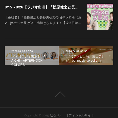
8/15～8/26【ラジオ出演】『松原健之と長谷川萌美の 音茶メロらじお♪』
【番組名】『松原健之と長谷川萌美の 音茶メロらじお
♪』[各ラジオ局]ゲスト出演となります！【放送日時…
2026.04.02 08:50
2026.04.02 08:35
5/12 【ラジオ出演】FM
5/7【テレビ出演】富山テレ
AICHI「AFTERNOON
ビ「bbt music selection」
COLORS」
Copyright © 2025 歌心りえ オフィシャルサイト