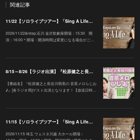
関連記事
11/22【ソロライブツアー】「Sing A Life」石川 金沢歌劇座
2026/11/22&nbsp;石川 金沢歌劇座開場：15:30 開
演：16:00＊開場・開演時間は変更になる場合がご…
8/15～8/26【ラジオ出演】『松原健之と長谷川萌美の 音茶メロらじお♪』
【番組名】『松原健之と長谷川萌美の 音茶メロらじお
♪』[各ラジオ局]ゲスト出演となります！【放送日時…
11/15【ソロライブツアー】「Sing A Life」埼玉 ウェスタ川越 大ホール
2026/11/15 埼玉 ウェスタ川越 大ホール開場：