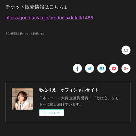
チケット販売情報はこちら↓
https://goodluck-p.jp/products/detail/1485
SCHEDULE
(
125
)
LIVE
(
75
)
歌心りえ オフィシャルサイト
日本レコード大賞 企画賞 受賞！ 「歌は心」をモッ
トーに歌い続けています。
フォロー