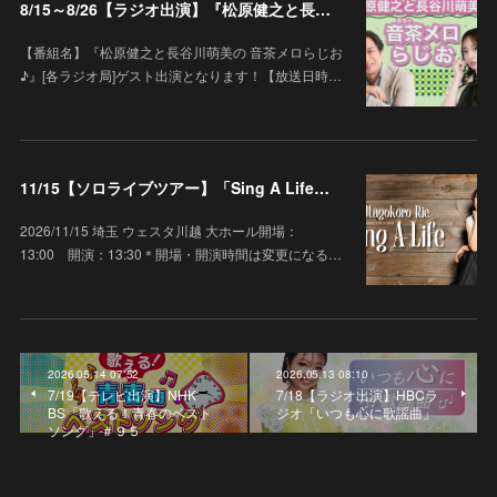
8/15～8/26【ラジオ出演】『松原健之と長谷川萌美の 音茶メロらじお♪』
【番組名】『松原健之と長谷川萌美の 音茶メロらじお
♪』[各ラジオ局]ゲスト出演となります！【放送日時…
11/15【ソロライブツアー】「Sing A Life」埼玉 ウェスタ川越 大ホール
2026/11/15 埼玉 ウェスタ川越 大ホール開場：
13:00 開演：13:30＊開場・開演時間は変更になる…
2026.05.14 07:52
2026.05.13 08:10
7/19【テレビ出演】NHK
7/18【ラジオ出演】HBCラ
BS「歌える！青春のベスト
ジオ「いつも心に歌謡曲」
ソング」＃９５