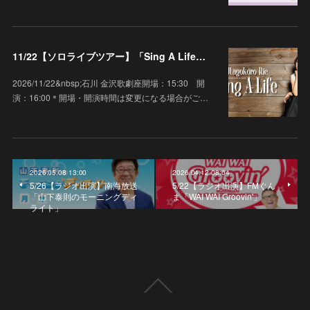
11/22【ソロライブツアー】「Sing A Life」石川 金沢歌劇座
2026/11/22&nbsp;石川 金沢歌劇座開場：15:30 開
演：16:00＊開場・開演時間は変更になる場合がご…
2026.05.08 13:00
2026.04.12 08:04
5/26【ラジオ出演】南海放送
5/22【ラジオ出演】FMぐん
「山下泰則のモーニングディ
ま「WAI WAI Groovin'」
ライト」