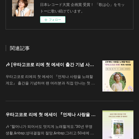
日本レコード大賞 企画賞 受賞！ 「歌は心」をモッ
トーに歌い続けています。
フォロー
関連記事
🎶 [우타고코로 리에 첫 에세이 출간 기념 사인회 안내 / 歌心りえ 初エッセイ出版記念サイン会のお知らせ]
우타고코로 리에의 첫 에세이 『언제나 사랑을 노래할
게요』 출간을 기념하여 팬 여러분과 직접 만나는 첫 …
우타고코로 리에 첫 에세이 『언제나 사랑을 노래할게요』
🎶 “할머니가 되어서도 멋지게 노래할게요.”30년 무명
생활,&nbsp;성대결절의 절망,&nbsp;그리고 50세에 …