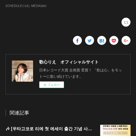
SCHEDULE
(
125
)
MEDIA
(
89
)
歌心りえ オフィシャルサイト
日本レコード大賞 企画賞 受賞！ 「歌は心」をモッ
トーに歌い続けています。
フォロー
関連記事
🎶 [우타고코로 리에 첫 에세이 출간 기념 사인회 안내 / 歌心りえ 初エッセイ出版記念サイン会のお知らせ]