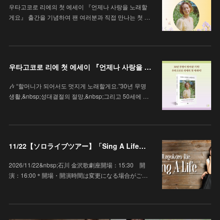
우타고코로 리에의 첫 에세이 『언제나 사랑을 노래할
게요』 출간을 기념하여 팬 여러분과 직접 만나는 첫 …
우타고코로 리에 첫 에세이 『언제나 사랑을 노래할게요』
🎶 “할머니가 되어서도 멋지게 노래할게요.”30년 무명
생활,&nbsp;성대결절의 절망,&nbsp;그리고 50세에 …
11/22【ソロライブツアー】「Sing A Life」石川 金沢歌劇座
2026/11/22&nbsp;石川 金沢歌劇座開場：15:30 開
演：16:00＊開場・開演時間は変更になる場合がご…