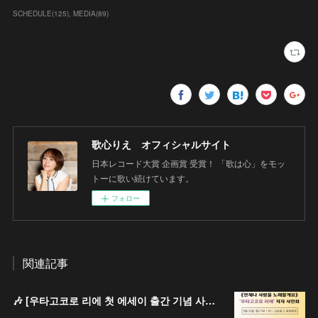
SCHEDULE
(
125
)
MEDIA
(
89
)
歌心りえ オフィシャルサイト
日本レコード大賞 企画賞 受賞！ 「歌は心」をモッ
トーに歌い続けています。
フォロー
関連記事
🎶 [우타고코로 리에 첫 에세이 출간 기념 사인회 안내 / 歌心りえ 初エッセイ出版記念サイン会のお知らせ]