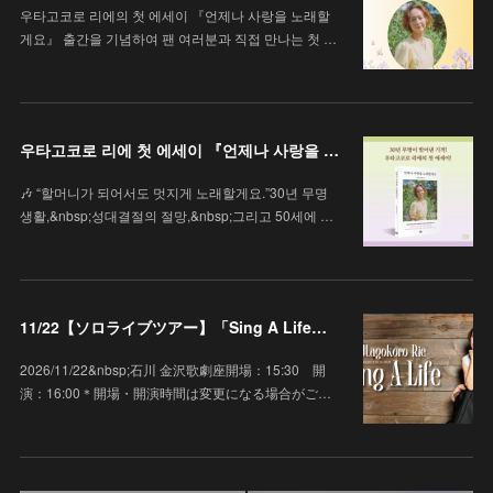
우타고코로 리에의 첫 에세이 『언제나 사랑을 노래할
게요』 출간을 기념하여 팬 여러분과 직접 만나는 첫 …
우타고코로 리에 첫 에세이 『언제나 사랑을 노래할게요』
🎶 “할머니가 되어서도 멋지게 노래할게요.”30년 무명
생활,&nbsp;성대결절의 절망,&nbsp;그리고 50세에 …
11/22【ソロライブツアー】「Sing A Life」石川 金沢歌劇座
2026/11/22&nbsp;石川 金沢歌劇座開場：15:30 開
演：16:00＊開場・開演時間は変更になる場合がご…