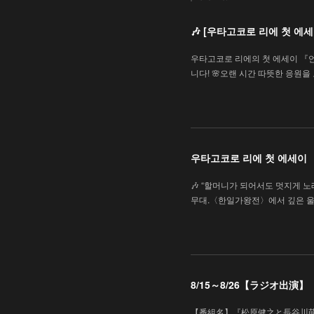
🎶 [우타고코로 리에 첫 
우타고코로 리에의 첫 에세이 『
니다! 🌸오랜 시간 따뜻한 응원
우타고코로 리에 첫 에세이
🎶 “할머니가 되어서도 멋지게 노래
무대.〈한일가왕전〉에서 깊은 울
8/15～8/26【ラジオ出
【番組名】『松原健之と長谷川萌