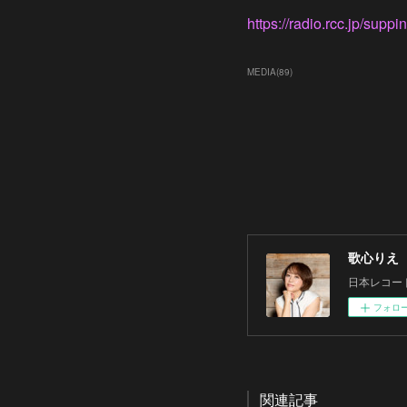
https://radio.rcc.jp/suppi
MEDIA
(
89
)
歌心りえ
日本レコー
フォロ
関連記事