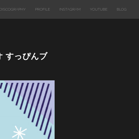
DISCOGRAPHY
PROFILE
INSTAGRAM
YOUTUBE
BLOG
オ すっぴんブ