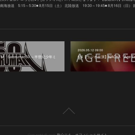
 南海放送 5:15～5:30■ 8月15日（土） 北陸放送 19:30～19:45■ 8月16日（日）
2026.05.12 09:00
M「Satoruman50 ～半世紀少年ミ
6/4【ラジオ出演】NACK5「Age Fre