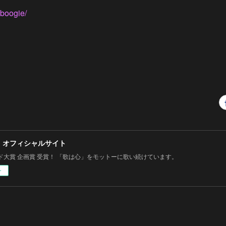
nboogie/
 オフィシャルサイト
ド大賞 企画賞 受賞！ 「歌は心」をモットーに歌い続けています。
ー