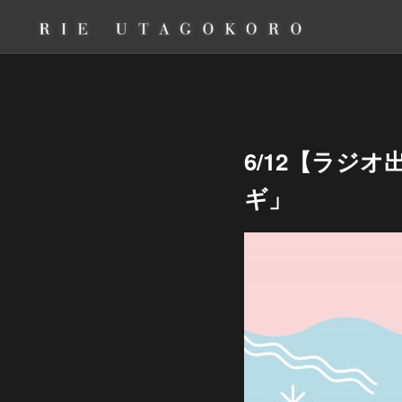
6/12【ラジ
ギ」