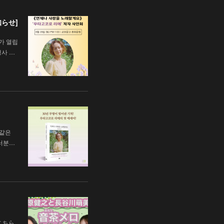
知らせ]
가 열립
행사 …
 같은
러분…
こちら