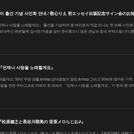
에세이 출간 기념 사인회 안내 / 歌心りえ 初エッセイ出版記念サイン会のお
언제나 사랑을 노래할게요』 출간을 기념하여 팬 여러분과 직접 만나는 첫 번째 사인회
을 보내주신 팬분들께 감사한 마음을 담아 준비했으니 많은 관심과 참석 부탁드립니다.[
 『언제나 사랑을 노래할게요』
할게요.”30년 무명 생활,&nbsp;성대결절의 절망,&nbsp;그리고 50세에 찾아온 기적
림을 전한 우타고코로 리에의 첫 에세이 『언제나 사랑을 노래할게요』가 한국 팬 여
演】『松原健之と長谷川萌美の 音茶メロらじお♪』
美の 音茶メロらじお♪』[各ラジオ局]ゲスト出演となります！【放送日時】詳細は