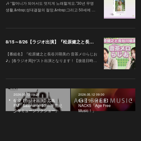
🎶 “할머니가 되어서도 멋지게 노래할게요.”30년 무명
생활,&nbsp;성대결절의 절망,&nbsp;그리고 50세에 …
8/15～8/26【ラジオ出演】『松原健之と長谷川萌美の 音茶メロらじお♪』
【番組名】『松原健之と長谷川萌美の 音茶メロらじお
♪』[各ラジオ局]ゲスト出演となります！【放送日時…
2026.05.12 09:20
2026.05.12 09:00
6/12【ラジオ出演】広島
6/4【ラジオ出演】
FM「Satoruman50 ～半世紀
NACK5「Age Free
少年ミュージックショー」
Music！」