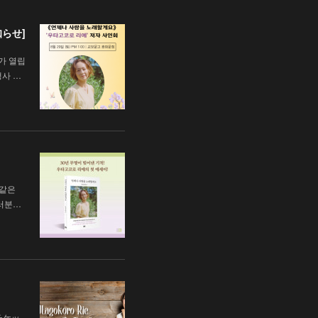
知らせ]
가 열립
행사 …
 같은
러분…
チケッ