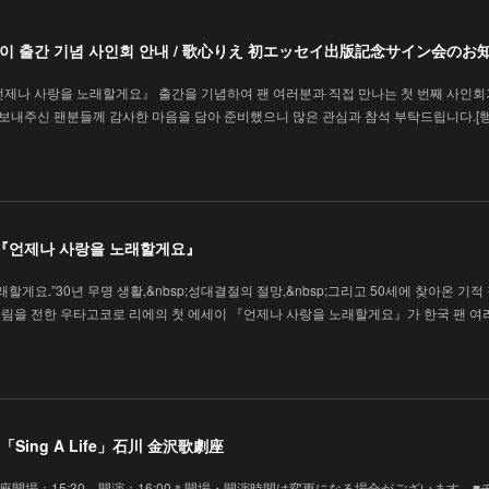
에세이 출간 기념 사인회 안내 / 歌心りえ 初エッセイ出版記念サイン会のお
언제나 사랑을 노래할게요』 출간을 기념하여 팬 여러분과 직접 만나는 첫 번째 사인회
을 보내주신 팬분들께 감사한 마음을 담아 준비했으니 많은 관심과 참석 부탁드립니다.[
 『언제나 사랑을 노래할게요』
할게요.”30년 무명 생활,&nbsp;성대결절의 절망,&nbsp;그리고 50세에 찾아온 기적
림을 전한 우타고코로 리에의 첫 에세이 『언제나 사랑을 노래할게요』가 한국 팬 여
Sing A Life」石川 金沢歌劇座
 金沢歌劇座開場：15:30 開演：16:00＊開場・開演時間は変更になる場合がございます。■