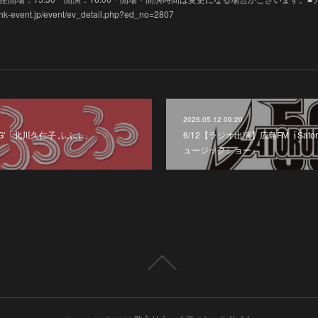
vent.jp/event/ev_detail.php?ed_no=2807
2026.05.12 09:20
-G'「北川久仁子 ふふふ」
6/12【ラジオ出演】広島FM「Sato
ュージックショー」