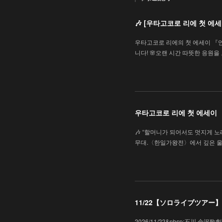
🎶 [우타고코로 리에 첫 
우타고코로 리에의 첫 에세이 『
니다! 🌸오랜 시간 따뜻한 응원
우타고코로 리에 첫 에세이
🎶 “할머니가 되어서도 멋지게 노래
무대.〈한일가왕전〉에서 깊은 울
11/22【ソロライブツアー】「
2026/11/22&nbsp;石川