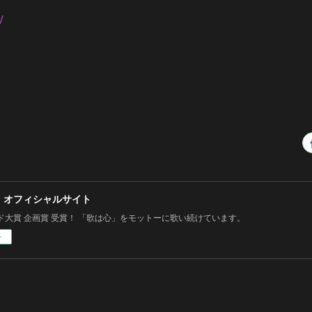
/
 オフィシャルサイト
ド大賞 企画賞 受賞！ 「歌は心」をモットーに歌い続けています。
ー