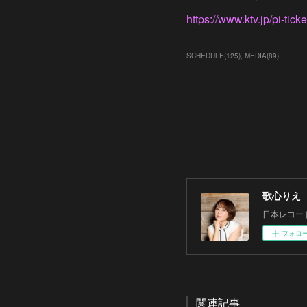
https://www.ktv.jp/pi-ticke
SCHEDULE
(
125
)
MEDIA
(
89
)
歌心りえ
日本レコー
フォロ
関連記事