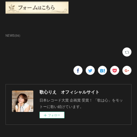
NEWS
(
56
)
歌心りえ オフィシャルサイト
日本レコード大賞 企画賞 受賞！ 「歌は心」をモッ
トーに歌い続けています。
フォロー