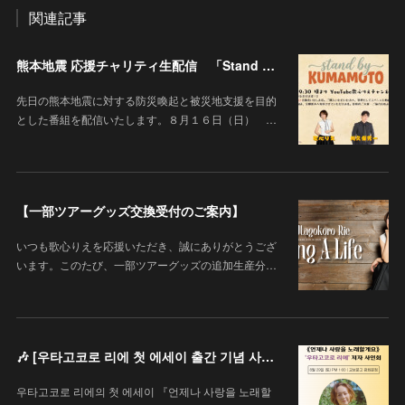
関連記事
熊本地震 応援チャリティ生配信 「Stand By KUMAMOTO」
先日の熊本地震に対する防災喚起と被災地支援を目的
とした番組を配信いたします。８月１６日（日） …
【一部ツアーグッズ交換受付のご案内】
いつも歌心りえを応援いただき、誠にありがとうござ
います。このたび、一部ツアーグッズの追加生産分…
🎶 [우타고코로 리에 첫 에세이 출간 기념 사인회 안내 / 歌心りえ 初エッセイ出版記念サイン会のお知らせ]
우타고코로 리에의 첫 에세이 『언제나 사랑을 노래할