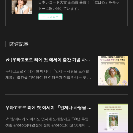
日本レコード大賞 企画賞 受賞！ 「歌は心」をモッ
トーに歌い続けています。
フォロー
関連記事
🎶 [우타고코로 리에 첫 에세이 출간 기념 사인회 안내 / 歌心りえ 初エッセイ出版記念サイン会のお知らせ]
우타고코로 리에의 첫 에세이 『언제나 사랑을 노래할
게요』 출간을 기념하여 팬 여러분과 직접 만나는 첫 …
우타고코로 리에 첫 에세이 『언제나 사랑을 노래할게요』
🎶 “할머니가 되어서도 멋지게 노래할게요.”30년 무명
생활,&nbsp;성대결절의 절망,&nbsp;그리고 50세에 …