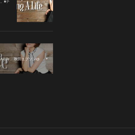
す。■チ
A Life」 秋田エプソンゆ
ル