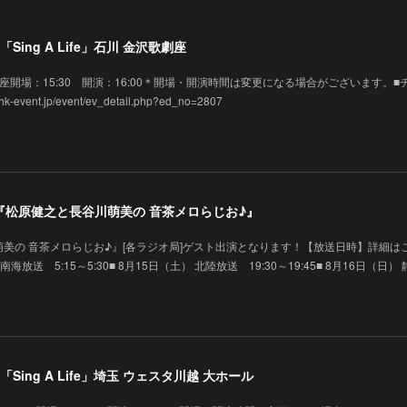
Sing A Life」石川 金沢歌劇座
 金沢歌劇座開場：15:30 開演：16:00＊開場・開演時間は変更になる場合がございます。■
vent.jp/event/ev_detail.php?ed_no=2807
演】『松原健之と長谷川萌美の 音茶メロらじお♪』
美の 音茶メロらじお♪』[各ラジオ局]ゲスト出演となります！【放送日時】詳細は
 南海放送 5:15～5:30■ 8月15日（土） 北陸放送 19:30～19:45■ 8月16日（日）
Sing A Life」埼玉 ウェスタ川越 大ホール