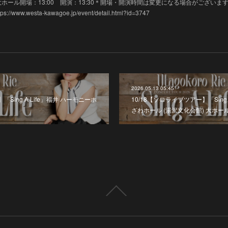
タ川越 大ホール開場：13:00 開演：13:30＊開場・開演時間は変更になる場合がございま
w.westa-kawagoe.jp/event/detail.html?id=3747
2026.05.13 05:45
Sing A Life」福井 ハーモニーホ
10/18【ソロライブツアー】「Sing 
ざわホール (湯沢文化会館) 大ホー