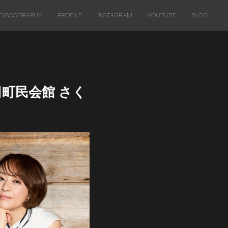
DISCOGRAPHY
PROFILE
INSTAGRAM
YOUTUBE
BLOG
幸田町民会館 さく