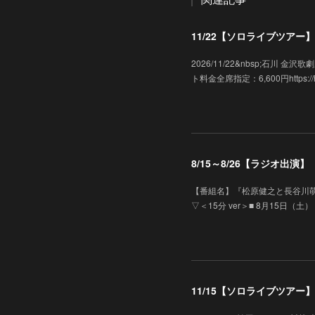
11/22【ソロライブツアー】「
2026/11/22&nbsp;石川
ト料金全席指定：6,600円https://hk-e
8/15～8/26【ラジオ出
【番組名】『松原健之と長谷川萌
▽＜15分 ver＞■ 8月15日（土）
11/15【ソロライブツアー】「