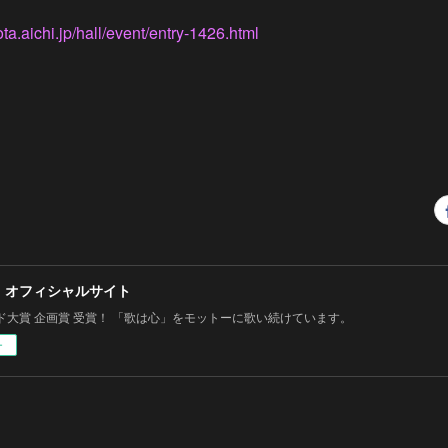
a.aichi.jp/hall/event/entry-1426.html
 オフィシャルサイト
ド大賞 企画賞 受賞！ 「歌は心」をモットーに歌い続けています。
ー