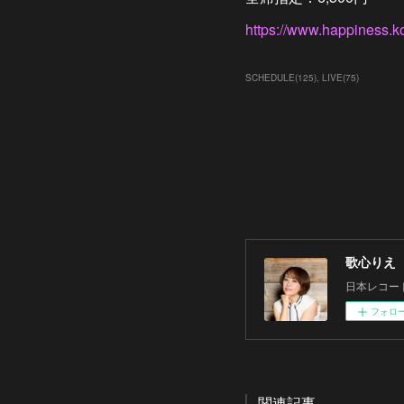
https://www.happiness.kot
SCHEDULE
(
125
)
LIVE
(
75
)
歌心りえ
日本レコー
フォロ
関連記事